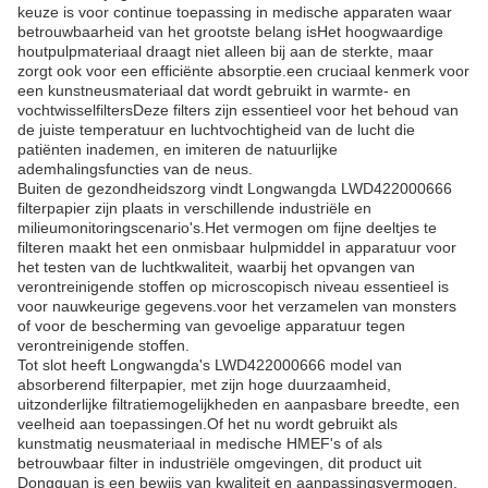
keuze is voor continue toepassing in medische apparaten waar
betrouwbaarheid van het grootste belang isHet hoogwaardige
houtpulpmateriaal draagt niet alleen bij aan de sterkte, maar
zorgt ook voor een efficiënte absorptie.een cruciaal kenmerk voor
een kunstneusmateriaal dat wordt gebruikt in warmte- en
vochtwisselfiltersDeze filters zijn essentieel voor het behoud van
de juiste temperatuur en luchtvochtigheid van de lucht die
patiënten inademen, en imiteren de natuurlijke
ademhalingsfuncties van de neus.
Buiten de gezondheidszorg vindt Longwangda LWD422000666
filterpapier zijn plaats in verschillende industriële en
milieumonitoringscenario's.Het vermogen om fijne deeltjes te
filteren maakt het een onmisbaar hulpmiddel in apparatuur voor
het testen van de luchtkwaliteit, waarbij het opvangen van
verontreinigende stoffen op microscopisch niveau essentieel is
voor nauwkeurige gegevens.voor het verzamelen van monsters
of voor de bescherming van gevoelige apparatuur tegen
verontreinigende stoffen.
Tot slot heeft Longwangda's LWD422000666 model van
absorberend filterpapier, met zijn hoge duurzaamheid,
uitzonderlijke filtratiemogelijkheden en aanpasbare breedte, een
veelheid aan toepassingen.Of het nu wordt gebruikt als
kunstmatig neusmateriaal in medische HMEF's of als
betrouwbaar filter in industriële omgevingen, dit product uit
Dongguan is een bewijs van kwaliteit en aanpassingsvermogen,