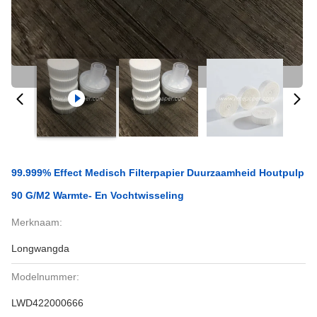
99.999% Effect Medisch Filterpapier Duurzaamheid Houtpulp
90 G/m2 Warmte- En Vochtwisseling
Merknaam:
Longwangda
Modelnummer:
LWD422000666