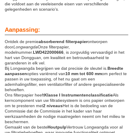
die voldoet aan de veeleisende eisen van verschillende
gelegenheden en scenario's.
Aanpassing:
Ontdek de premie
absorberend filterpapier
ontworpen
door
Longwangda
Onze filterpapier,
modelnummer.
LWD422000666
, is zorgvuldig vervaardigd in het
hart van Dongguan, om kwaliteit en betrouwbaarheid te
garanderen in elk vel.
Bij Longwangda begrijpen we dat precisie de sleutel is.
Breedte
aanpassen
opties variërend van
10 mm tot 600 mm
om perfect te
passen in uw toepassing, of het nu gaat om een
ademhalingsfilter, een ventilatorfilter of andere gespecialiseerde
behoeften.
Ons filterpapier heeft
Klasse I Instrumentenclassificatie
Als
kerncomponent van uw filtratiesysteem is ons papier ontworpen
om te presteren met
2 niveaus
Het is de bedoeling van de
Commissie dat de Commissie in het kader van haar
werkzaamheden de nodige maatregelen neemt om het milieu te
beschermen.
Gemaakt van de beste
Houtpulp
Vertrouw Longwangda voor al
uw filtratiebehoeften, waar innovatie functionaliteit ontmoet.