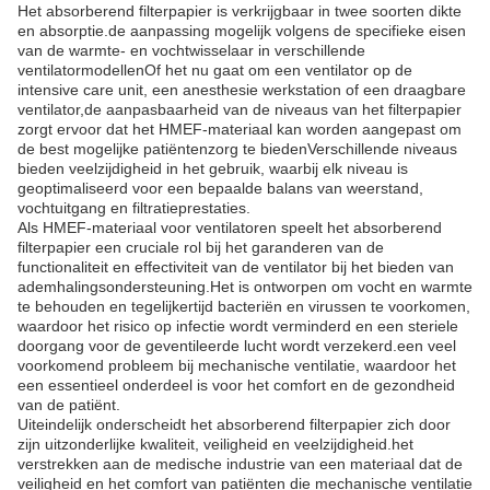
Het absorberend filterpapier is verkrijgbaar in twee soorten dikte
en absorptie.de aanpassing mogelijk volgens de specifieke eisen
van de warmte- en vochtwisselaar in verschillende
ventilatormodellenOf het nu gaat om een ventilator op de
intensive care unit, een anesthesie werkstation of een draagbare
ventilator,de aanpasbaarheid van de niveaus van het filterpapier
zorgt ervoor dat het HMEF-materiaal kan worden aangepast om
de best mogelijke patiëntenzorg te biedenVerschillende niveaus
bieden veelzijdigheid in het gebruik, waarbij elk niveau is
geoptimaliseerd voor een bepaalde balans van weerstand,
vochtuitgang en filtratieprestaties.
Als HMEF-materiaal voor ventilatoren speelt het absorberend
filterpapier een cruciale rol bij het garanderen van de
functionaliteit en effectiviteit van de ventilator bij het bieden van
ademhalingsondersteuning.Het is ontworpen om vocht en warmte
te behouden en tegelijkertijd bacteriën en virussen te voorkomen,
waardoor het risico op infectie wordt verminderd en een steriele
doorgang voor de geventileerde lucht wordt verzekerd.een veel
voorkomend probleem bij mechanische ventilatie, waardoor het
een essentieel onderdeel is voor het comfort en de gezondheid
van de patiënt.
Uiteindelijk onderscheidt het absorberend filterpapier zich door
zijn uitzonderlijke kwaliteit, veiligheid en veelzijdigheid.het
verstrekken aan de medische industrie van een materiaal dat de
veiligheid en het comfort van patiënten die mechanische ventilatie