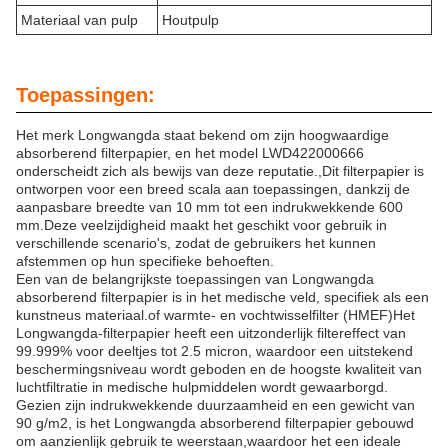
Materiaal van pulp
Houtpulp
Toepassingen:
Het merk Longwangda staat bekend om zijn hoogwaardige
absorberend filterpapier, en het model LWD422000666
onderscheidt zich als bewijs van deze reputatie.,Dit filterpapier is
ontworpen voor een breed scala aan toepassingen, dankzij de
aanpasbare breedte van 10 mm tot een indrukwekkende 600
mm.Deze veelzijdigheid maakt het geschikt voor gebruik in
verschillende scenario's, zodat de gebruikers het kunnen
afstemmen op hun specifieke behoeften.
Een van de belangrijkste toepassingen van Longwangda
absorberend filterpapier is in het medische veld, specifiek als een
kunstneus materiaal.of warmte- en vochtwisselfilter (HMEF)Het
Longwangda-filterpapier heeft een uitzonderlijk filtereffect van
99.999% voor deeltjes tot 2.5 micron, waardoor een uitstekend
beschermingsniveau wordt geboden en de hoogste kwaliteit van
luchtfiltratie in medische hulpmiddelen wordt gewaarborgd.
Gezien zijn indrukwekkende duurzaamheid en een gewicht van
90 g/m2, is het Longwangda absorberend filterpapier gebouwd
om aanzienlijk gebruik te weerstaan,waardoor het een ideale