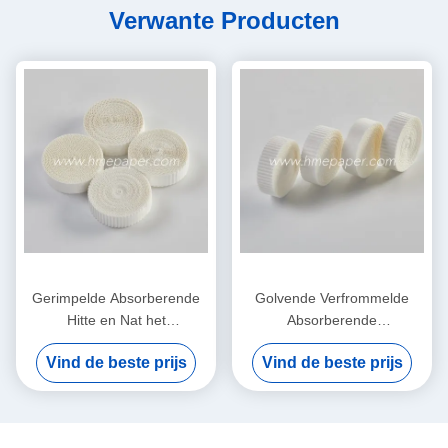
Verwante Producten
Gerimpelde Absorberende
Golvende Verfrommelde
Hitte en Nat het
Absorberende
Filtreerpapierelement van
Filtreerpapierhitte en
Vind de beste prijs
Vind de beste prijs
het Vochtigheidsruilmiddel
Vochtigheidsuitwisseling