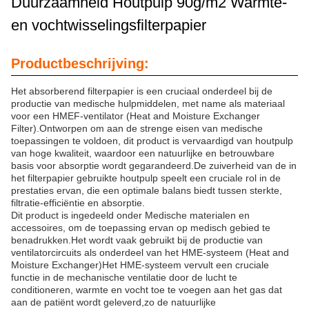
Duurzaamheid Houtpulp 90g/m2 Warmte-
en vochtwisselingsfilterpapier
Productbeschrijving:
Het absorberend filterpapier is een cruciaal onderdeel bij de
productie van medische hulpmiddelen, met name als materiaal
voor een HMEF-ventilator (Heat and Moisture Exchanger
Filter).Ontworpen om aan de strenge eisen van medische
toepassingen te voldoen, dit product is vervaardigd van houtpulp
van hoge kwaliteit, waardoor een natuurlijke en betrouwbare
basis voor absorptie wordt gegarandeerd.De zuiverheid van de in
het filterpapier gebruikte houtpulp speelt een cruciale rol in de
prestaties ervan, die een optimale balans biedt tussen sterkte,
filtratie-efficiëntie en absorptie.
Dit product is ingedeeld onder Medische materialen en
accessoires, om de toepassing ervan op medisch gebied te
benadrukken.Het wordt vaak gebruikt bij de productie van
ventilatorcircuits als onderdeel van het HME-systeem (Heat and
Moisture Exchanger)Het HME-systeem vervult een cruciale
functie in de mechanische ventilatie door de lucht te
conditioneren, warmte en vocht toe te voegen aan het gas dat
aan de patiënt wordt geleverd,zo de natuurlijke