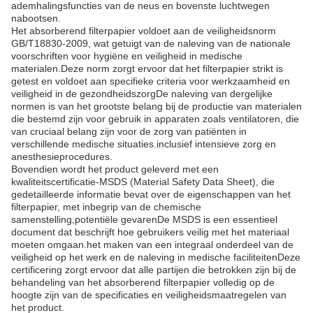
ademhalingsfuncties van de neus en bovenste luchtwegen
nabootsen.
Het absorberend filterpapier voldoet aan de veiligheidsnorm
GB/T18830-2009, wat getuigt van de naleving van de nationale
voorschriften voor hygiëne en veiligheid in medische
materialen.Deze norm zorgt ervoor dat het filterpapier strikt is
getest en voldoet aan specifieke criteria voor werkzaamheid en
veiligheid in de gezondheidszorgDe naleving van dergelijke
normen is van het grootste belang bij de productie van materialen
die bestemd zijn voor gebruik in apparaten zoals ventilatoren, die
van cruciaal belang zijn voor de zorg van patiënten in
verschillende medische situaties.inclusief intensieve zorg en
anesthesieprocedures.
Bovendien wordt het product geleverd met een
kwaliteitscertificatie-MSDS (Material Safety Data Sheet), die
gedetailleerde informatie bevat over de eigenschappen van het
filterpapier, met inbegrip van de chemische
samenstelling,potentiële gevarenDe MSDS is een essentieel
document dat beschrijft hoe gebruikers veilig met het materiaal
moeten omgaan.het maken van een integraal onderdeel van de
veiligheid op het werk en de naleving in medische faciliteitenDeze
certificering zorgt ervoor dat alle partijen die betrokken zijn bij de
behandeling van het absorberend filterpapier volledig op de
hoogte zijn van de specificaties en veiligheidsmaatregelen van
het product.