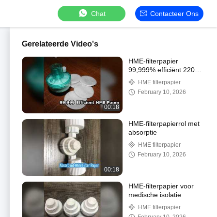
Chat
Contacteer Ons
Gerelateerde Video's
HME-filterpapier
99,999% efficiënt 220%
waterabsorberend
HME filterpapier
February 10, 2026
00:18
HME-filterpapierrol met
absorptie
HME filterpapier
February 10, 2026
00:18
HME-filterpapier voor
medische isolatie
HME filterpapier