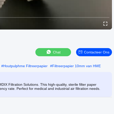
Chat
Contacteer Ons
#
Houtpulphme Filtreerpapier
#
Filtreerpapier 10mm van HME
iltration Solutions. This high-quality, sterile filter paper
ency rate. Perfect for medical and industrial air filtration needs.