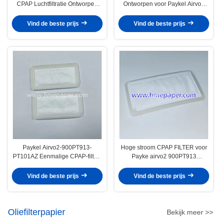
CPAP Luchtfiltratie Ontworpen
Ontworpen voor Paykel Airvo2
voor Paykel Airvo2 900PT913
900PT913 PT101AZ CPAP-
PT101AZ CPAP Machine die
machine Zorgen voor consistente
Vind de beste prijs
Vind de beste prijs
lucht levert
lucht
Paykel Airvo2-900PT913-
Hoge stroom CPAP FILTER voor
PT101AZ Eenmalige CPAP-filters
Payke airvo2 900PT913
Vervangingscyclus 30 dagen
PT101AZ Machine
Geschikt voor medische CPAP-
Vind de beste prijs
Vind de beste prijs
machines
Oliefilterpapier
Bekijk meer >>