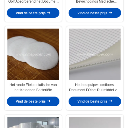
Golf Absorberend het Document
Bevochtigings Medische
van het
Filtreerpapier Ademhalingskring
AdemhalingsFiltreerpapier
Vind de beste prijs
Vind de beste prijs
broodje
Het ronde Elektrostatische van
Het houtpulpwit omfloerst
het Katoenen Bacteriële
Document FO het Ruilmiddel van
Membraan
de Hittevochtigheid
AdemhalingsFiltreerpapier
Vind de beste prijs
Vind de beste prijs