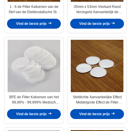
1 - 6 de Filter Katoenen van de
35mm x 53mm Vierkant Rand
Stof van de Elektrostatische Stof
Verzegeld Aanvankelijk de
Bladlagen Ronde
Filterkatoen van de
Efficiencylucht voor Ventilator
Vind de beste prijs
Vind de beste prijs
BFE de Filter Katoenen van het
Stofdichte Aanvankelijke Effect
99,99% - 99,999% Medisch
Middelgrote Effect de Filter
Bacteriënvirus Blad 2.5mm
Katoenen van de Hoog
rendementlucht Hoge In te
Vind de beste prijs
Vind de beste prijs
ademen