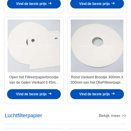
Vind de beste prijs
Vind de beste prijs
Open het Filtreerpapierbroodje
Rond Vierkant Broodje 300mm X
van de Gaten Vierkant 0.45mm
300mm van het OlieFiltreerpapier
Olie voor Elektrische centrales
de Bladen van het
OlieFiltreerpapier
Vind de beste prijs
Vind de beste prijs
Luchtfilterpapier
Bekijk meer >>