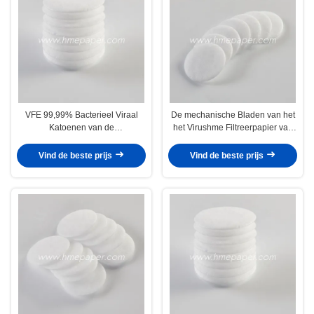
VFE 99,99% Bacterieel Viraal
De mechanische Bladen van het
Katoenen van de
het Virushme Filtreerpapier van
Filtreerpapierhme Kunstmatig
Hepa Bacteriële
Neus Blad
Vind de beste prijs
Vind de beste prijs