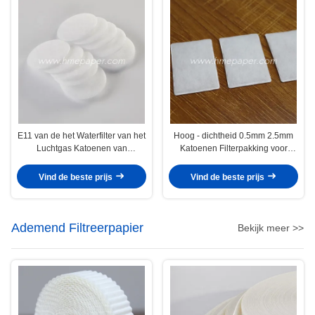
E11 van de het Waterfilter van het
Hoog - dichtheid 0.5mm 2.5mm
Luchtgas Katoenen van
Katoenen Filterpakking voor
WaterFilter Materieel
Verstuiver
Bladstootkussen
Vind de beste prijs
Vind de beste prijs
Ademend Filtreerpapier
Bekijk meer >>