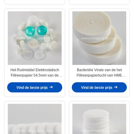
Het Ruilmiddel Elektrostatisch
Bacteriële Virale van de het
Filtreerpapier 54.5mm van de
Filtreerpapierlucht van HME
hittevochtigheid Filtermembraan
Elektrostatische de
Besnoeiingshitte en
Vind de beste prijs
Vind de beste prijs
Vochtigheidsruilmiddel