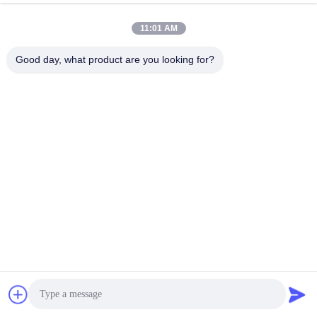
11:01 AM
Het niet Geweven pp-Theezakje
PE pp van het de
van de de Geneeskundezak van
industrienetwerk Vloeibare de
Good day, what product are you looking for?
de Filterzak Witte
Filterzak van de Filterzak
Vind de beste prijs
Vind de beste prijs
Witte van de de Filterzak van het
Van de de Oliepp Filter van het
Luchtstof pp OEM Mesh Filter Bag
luchtwater het de Zak5um 500um
Stof verzamelt Filteration
Vind de beste prijs
Vind de beste prijs