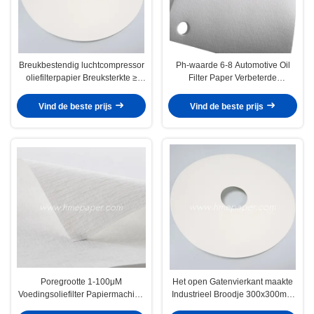
Breukbestendig luchtcompressor
Ph-waarde 6-8 Automotive Oil
oliefilterpapier Breuksterkte ≥
Filter Paper Verbeterde
20n/Cm
filtratieprestaties
Vind de beste prijs
Vind de beste prijs
Poregrootte 1-100μM
Het open Gatenvierkant maakte
Voedingsoliefilter Papiermachine
Industrieel Broodje 300x300mm
Filtratie-efficiëntie Tot 99,9%
van het OlieFiltreerpapier dik