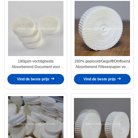
190gsm vochtigheids
260% geplooid/Gegolft/Omfloerst
Absorberend Document voor
Absorberend Filtreerpapier voor
Hitte en Vochtigheidsruilmiddel
Medische HMEF/HME
Vind de beste prijs
Vind de beste prijs