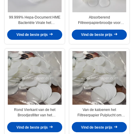
99.999% Hepa-Document HME
Absorberend
Bacteriële Virale het
Filtreerpapierbroodje voor
Broodjesronde van het
Medische Luchtfilter HME/HMEF
LuchtFiltreerpapier
Vind de beste prijs
Vind de beste prijs
Rond Vierkant van de het
Van de katoenen het
Broodjesfilter van het
Filtreerpapier Pulplucht om
LuchtFiltreerpapier het
Gestalte gegeven Vierkant
Bladkatoen
Vind de beste prijs
Vind de beste prijs