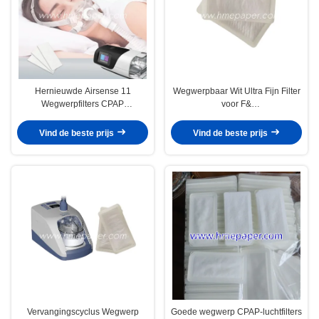
Hernieuwde Airsense 11
Wegwerpbaar Wit Ultra Fijn Filter
Wegwerpfilters CPAP
voor F&
vervangingsfilters Wit kleur
Pairvo2/900PT913/PT101AZ
CPAP Machine
Vind de beste prijs
Vind de beste prijs
Vervangingscyclus Wegwerp
Goede wegwerp CPAP-luchtfilters