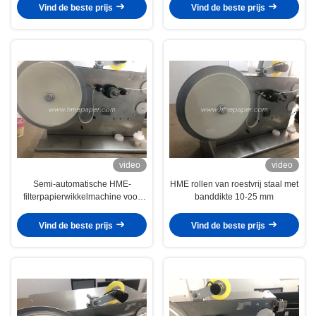
Vind de beste prijs
Vind de beste prijs
video
video
Semi-automatische HME-
HME rollen van roestvrij staal met
filterpapierwikkelmachine voor
banddikte 10-25 mm
20-150 mm breedte en producten
Vind de beste prijs
Vind de beste prijs