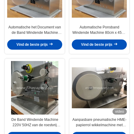
Automatische het Document van
Automatische Ponsband
de Band Windende Machine
Windende Machine 80cm x 45cm
Broodjes Windende Machine
x 55cm
Vind de beste prijs
Vind de beste prijs
video
De Band Windende Machine
Aanpasbare pneumatische HME-
220V 50HZ van de roestvrij
papierrol wikkelmachine met
staalPonsband
inwendige opening φ38