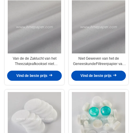
Van de de Zaklucht van het
Niet Geweven van het de
Theezakjeafkooksel niet
GeneeskundeFiltreerpapier van
Geweven het
Footbath Chinese het
Filtreerpapierbroodje 135mm
Broodjeszak 135mm
Vind de beste prijs
Vind de beste prijs