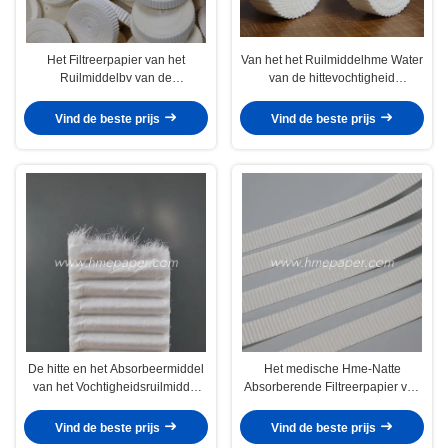
Het Filtreerpapier van het
Van het het Ruilmiddelhme Water
Ruilmiddelbv van de
van de hittevochtigheid
hittevochtigheid de Filter van het
Absorberend het Filtreerpapierwit
Ademhalingssysteem
Vind de beste prijs
Vind de beste prijs
De hitte en het Absorbeermiddel
Het medische Hme-Natte
van het Vochtigheidsruilmiddel
Absorberende Filtreerpapier van
HME omfloersen Filtreerpapier
de Filter Lange Vezel Golf
55mm
Vind de beste prijs
Vind de beste prijs