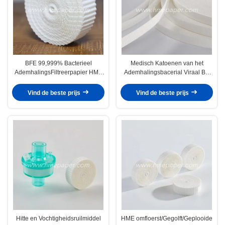
BFE 99,999% Bacterieel
Medisch Katoenen van het
AdemhalingsFiltreerpapier HME
Ademhalingsbacerial Viraal BV
om Elektrostatisch Katoen
HME HMEF Filtreerpapier
Wegwerpproduct
Vind de beste prijs
Vind de beste prijs
Hitte en Vochtigheidsruilmiddel
HME omfloerst/Gegolft/Geplooide