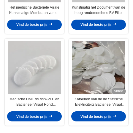
Het medische Bacteriële Virale
Kunstmatig het Document van de
Kunstmatige Membraan van de
hoog rendementhme BV Filter
Filtreerpapier Elektrostatische
Katoen
Filter
Vind de beste prijs
Vind de beste prijs
video
Medische HME 99.99%VFE en
Katoenen van de de Statische
Bacterieel Viraal Rond
Elektriciteits Bacterieel Viraal
Filtreerpapierwegwerpproduct
Lucht van HME
Filtreerpapierhoog rendement
Vind de beste prijs
Vind de beste prijs