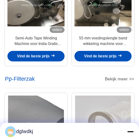
video
video
Semi-Auto Tape Winding
55 mm voedingslengte band
Machine voor India Gratis
wikkeling machine voor
verzending Voedingslengte
producten lengte 20-200 mm en
55mm Verstelbaar
band dikte 10-25 mm
Vind de beste prijs
Vind de beste prijs
Pp-Filterzak
Bekijk meer >>
dglwdkj