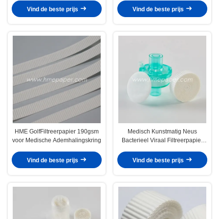
Ademhalingskring Filter
Vind de beste prijs
Vind de beste prijs
HME GolfFiltreerpapier 190gsm
Medisch Kunstmatig Neus
voor Medische Ademhalingskring
Bacterieel Viraal Filtreerpapier
16mm x 100m
Vind de beste prijs
Vind de beste prijs