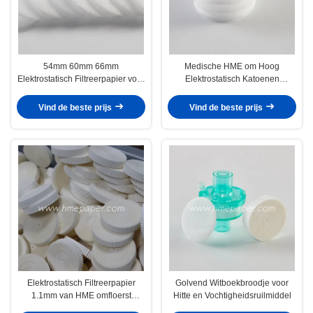
54mm 60mm 66mm
Medische HME om Hoog
Elektrostatisch Filtreerpapier voor
Elektrostatisch Katoenen
de Filter van HME/HMEF-
Filtreerpapier 1mm 5mm
VFE≥99.99%
Vind de beste prijs
Vind de beste prijs
Elektrostatisch Filtreerpapier
Golvend Witboekbroodje voor
1.1mm van HME omfloerst
Hitte en Vochtigheidsruilmiddel
Document Broodje