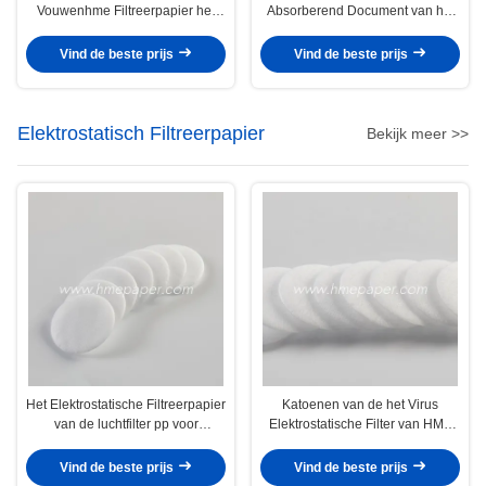
Vouwenhme Filtreerpapier het
Absorberend Document van het
Industriële Absorberende
Vochtigheidsruilmiddel HME
Filtreerpapier
Broodje
Vind de beste prijs
Vind de beste prijs
Elektrostatisch Filtreerpapier
Bekijk meer >>
Het Elektrostatische Filtreerpapier
Katoenen van de het Virus
van de luchtfilter pp voor
Elektrostatische Filter van HME
HME/HMEF
HMEF Bacteriële Ronde
Vind de beste prijs
Vind de beste prijs