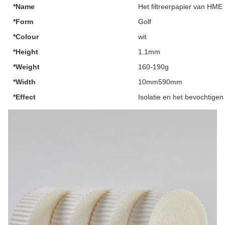
*Name
Het filtreerpapier van HME
*Form
Golf
*Colour
wit
*Height
1.1mm
*Weight
160-190g
*Width
10mm590mm
*Effect
Isolatie en het bevochtigen