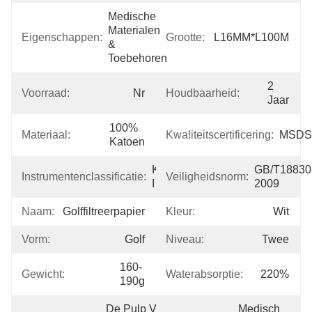
Medische 
Materialen 
Eigenschappen:
Grootte:
L16MM*L100M
& 
Toebehoren
2 
Voorraad:
Nr
Houdbaarheid:
Jaar
100% 
Materiaal:
Kwaliteitscertificering:
MSDS
Katoen
Klasse 
GB/T18830
Instrumentenclassificatie:
Veiligheidsnorm:
I
2009
Naam:
Golffiltreerpapier
Kleur:
Wit
Vorm:
Golf
Niveau:
Twee
160-
Gewicht:
Waterabsorptie:
220%
190g
De Pulp Van 
Medisch 