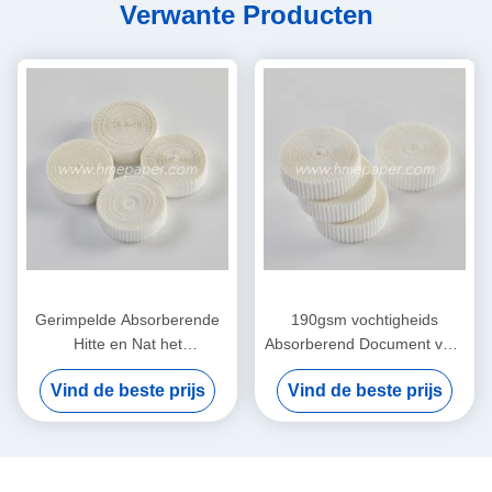
Verwante Producten
Gerimpelde Absorberende
190gsm vochtigheids
Hitte en Nat het
Absorberend Document voor
Filtreerpapierelement van
Hitte en
Vind de beste prijs
Vind de beste prijs
het Vochtigheidsruilmiddel
Vochtigheidsruilmiddel