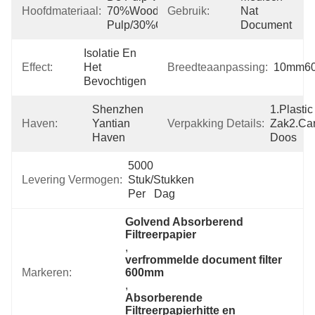
Hoofdmateriaal:
70%Wood 
Gebruik:
Nat 
Pulp/30%Cotton
Document
Isolatie En 
Effect:
Het 
Breedteaanpassing:
10mm6
Bevochtigen
Shenzhen 
1.Plastic 
Haven:
Yantian 
Verpakking Details:
Zak2.car
Haven
Doos
5000 
Levering Vermogen:
Stuk/Stukken 
Per   Dag
Golvend Absorberend 
Filtreerpapier
, 
verfrommelde document filter 
Markeren:
600mm
, 
Absorberende 
Filtreerpapierhitte en 