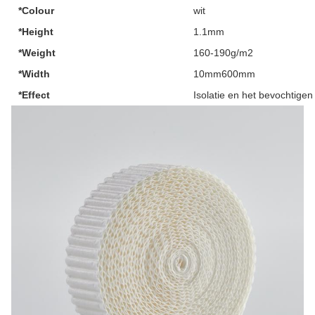
*Colour
wit
*Height
1.1mm
*Weight
160-190g/m2
*Width
10mm600mm
*Effect
Isolatie en het bevochtigen