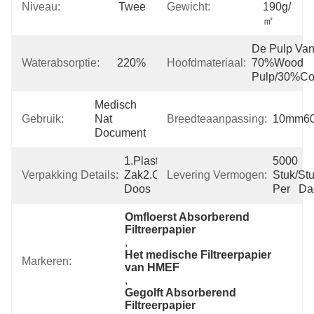
Niveau:
Twee
Gewicht:
190g/
㎡
De Pulp Van
Waterabsorptie:
220%
Hoofdmateriaal:
70%Wood 
Pulp/30%Co
Medisch 
Gebruik:
Nat 
Breedteaanpassing:
10mm6
Document
1.Plastic 
5000 
Verpakking Details:
Zak2.cardboard 
Levering Vermogen:
Stuk/Stu
Doos
Per   D
Omfloerst Absorberend 
Filtreerpapier
, 
Het medische Filtreerpapier 
Markeren:
van HMEF
, 
Gegolft Absorberend 
Filtreerpapier