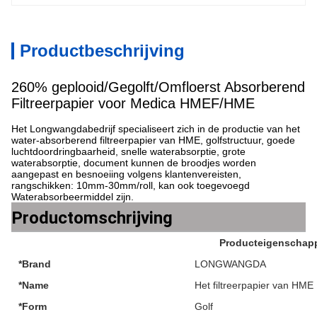
Productbeschrijving
260% geplooid/Gegolft/Omfloerst Absorberend
Filtreerpapier voor Medica HMEF/HME
Het Longwangdabedrijf specialiseert zich in de productie van het
water-absorberend filtreerpapier van HME, golfstructuur, goede
luchtdoordringbaarheid, snelle waterabsorptie, grote
waterabsorptie, document kunnen de broodjes worden
aangepast en besnoeiing volgens klantenvereisten,
rangschikken: 10mm-30mm/roll, kan ook toegevoegd
Waterabsorbeermiddel zijn.
Productomschrijving
Producteigenschap
*Brand
LONGWANGDA
*Name
Het filtreerpapier van HME
*Form
Golf