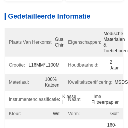
Gedetailleerde Informatie
Medische 
Guangdong, 
Materialen 
Plaats Van Herkomst:
Eigenschappen:
China
& 
Toebehoren
2 
Grootte:
L16MM*L100M
Houdbaarheid:
Jaar
100% 
Materiaal:
Kwaliteitscertificering:
MSDS
Katoen
Klasse 
Hme 
Instrumentenclassificatie:
Naam:
I
Filtreerpapier
Kleur:
Wit
Vorm:
Golf
160-