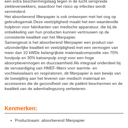
een extra beschermingslaag tegen in de lucht verspreide
ziekteverwekkers, waardoor het risico op infecties wordt
verminderd.
Het absorberend filterpapier is ook ontworpen met het oog op
gebruiksgemak.Deze veelzijdigheid maakt het een waardevolle
hulpbron voor fabrikanten van medische apparatuur, die bij de
ontwikkeling van hun producten kunnen vertrouwen op de
consistente kwaliteit van het filterpapier.
Samengevat is het absorberend filterpapier een product van
uitzonderlijke kwaliteit en veelzijdigheid.met een vermogen van
meer dan 10 kWDe belangrijkste materiaalcompositie van 70%
houtpulp en 30% katoenpulp zorgt voor een hoge
absorptievermogen en duurzaamheid.Als integraal onderdeel bij
de vervaardiging van HMEF-filters voor warmte- en
vochtwisselaars en respiratoren, dit filterpapier is een bewijs van
de toewijding aan het leveren van medisch materiaal en
accessoires die de gezondheid van de patiënt beschermen en de
kwaliteit van de ademhalingszorg verbeteren.
Kenmerken:
Productnaam: absorberend filterpapier