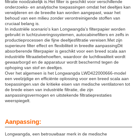
filtratie noodzakelijk is.Het filter is geschikt voor verschillende
onderzoeks- en analytische toepassingen omdat het deeltjes kan
verwijderen en de breedte kan worden aangepast, waar het
behoud van een milieu zonder verontreinigende stoffen van
cruciaal belang is.
In industriële scenario's kan Longwangda's filterpapier worden
gebruikt in luchtzuiveringssystemen, autocabinefilters en zelfs in
productieprocessen die fijne deeltjesfiltratie vereisen.Met zijn
superieure filter effect en flexibiliteit in breedte aanpassingDit
absorberende filterpapier is geschikt voor een breed scala aan
industriële filtraatiebehoeften, waardoor de luchtkwaliteit wordt
gewaarborgd en de apparatuur wordt beschermd tegen de
ophoping van stof en deeltjes.
Over het algemeen is het Longwangda LWD422000666-model
een veelzijdige en efficiënte oplossing voor een breed scala aan
toepassingen.van de kritieke eisen van medische ventilatoren tot
de brede eisen van industriële filtratie, die zijn
aanpassingsvermogen en uitstekende filtratieprestaties
weerspiegelt.
Aanpassing:
Longwangda, een betrouwbaar merk in de medische