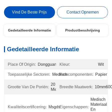
Vind De Beste Prijs
Contact Opnemen
Gedetailleerde Informatie
Productbeschrijving
Gedetailleerde Informatie
Place Of Origin:
Dongguan
Kleur:
Wit
Toepasselijke Sectoren:
Medisch
Kerncomponenten:
Papier
20 
Grootte Van De Poriën:
Breedte Maatwerk:
10mm60
Micron
Medisch 
Materiaal 
Kwaliteitscertificering:
Msgds
Eigenschappen:
En 