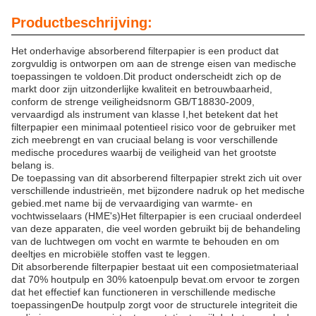
Productbeschrijving:
Het onderhavige absorberend filterpapier is een product dat
zorgvuldig is ontworpen om aan de strenge eisen van medische
toepassingen te voldoen.Dit product onderscheidt zich op de
markt door zijn uitzonderlijke kwaliteit en betrouwbaarheid,
conform de strenge veiligheidsnorm GB/T18830-2009,
vervaardigd als instrument van klasse I,het betekent dat het
filterpapier een minimaal potentieel risico voor de gebruiker met
zich meebrengt en van cruciaal belang is voor verschillende
medische procedures waarbij de veiligheid van het grootste
belang is.
De toepassing van dit absorberend filterpapier strekt zich uit over
verschillende industrieën, met bijzondere nadruk op het medische
gebied.met name bij de vervaardiging van warmte- en
vochtwisselaars (HME's)Het filterpapier is een cruciaal onderdeel
van deze apparaten, die veel worden gebruikt bij de behandeling
van de luchtwegen om vocht en warmte te behouden en om
deeltjes en microbiële stoffen vast te leggen.
Dit absorberende filterpapier bestaat uit een composietmateriaal
dat 70% houtpulp en 30% katoenpulp bevat.om ervoor te zorgen
dat het effectief kan functioneren in verschillende medische
toepassingenDe houtpulp zorgt voor de structurele integriteit die