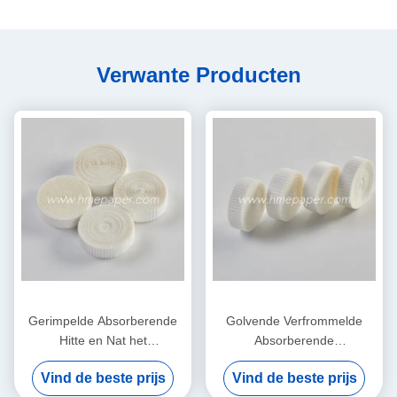
Verwante Producten
Gerimpelde Absorberende
Golvende Verfrommelde
Hitte en Nat het
Absorberende
Filtreerpapierelement van
Filtreerpapierhitte en
Vind de beste prijs
Vind de beste prijs
het Vochtigheidsruilmiddel
Vochtigheidsuitwisseling