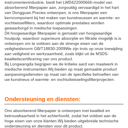
instrumentenindustrie, biedt het LWD422000666-model van
absorberend filterpapier aan, zorgvuldig vervaardigd in het hart
van Dongguan.Precies ontworpen, is ons filterpapier een
kerncomponent bij het maken van kunstneussen en warmte- en
vochtwisselfilters, waardoor optimale prestaties worden
gewaarborgd in medische toepassingen.
Dit hoogwaardige filterpapier is gemaakt van hoogwaardige
houtpulp, waardoor superieure absorptie en filtratie mogelijk is.is
ontworpen om te voldoen aan de strenge eisen van de
veiligheidsnorm GB/T18830-2009We zijn trots op onze toewijding
aan veiligheid en werkzaamheid, zoals blijkt uit de MSDS-
kwaliteitscertificering van ons product.
Bij Longwangda begrijpen we de kritieke aard van maatwerk in
medische instrumenten.Wij bieden op maat gemaakte product
aanpassingsdiensten op maat van de specifieke behoeften van
uw kunstneus of warmte- en vochtuitwisselingsfilterprojecten.
Ondersteuning en diensten:
Ons absorberend filterpapier is ontworpen met kwaliteit en
betrouwbaarheid in het achterhoofd, zodat het voldoet aan de
hoge eisen van onze klanten.Wij bieden uitgebreide technische
ondersteuning en diensten voor dit product.