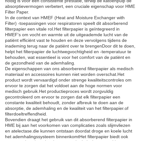
nodig is voor een consistente prestatie, terwijl de katoenpulp de
absorptievermogen verbetert, een cruciale eigenschap voor HME
Filter Paper.
In de context van HMEF (Heat and Moisture Exchanger with
Filter) -toepassingen voor respiratoren speelt dit absorberend
filterpapier een vitale rol.Het filterpapier is geïntegreerd in
HMEF's om vocht en warmte uit de uitgeademde lucht van de
patiënt efficiënt vast te houden en deze vervolgens tijdens de
inademing terug naar de patiënt over te brengenDoor dit te doen,
helpt het filterpapier de luchtwegvochtigheid en -temperatuur te
behouden, wat essentieel is voor het comfort van de patiënt en
de gezondheid van de ademhaling.
De eigenschappen van ons absorberend filterpapier als medisch
materiaal en accessoires kunnen niet worden overschat.Het
product wordt vervaardigd onder strenge kwaliteitscontroles om
ervoor te zorgen dat het voldoet aan de hoge normen voor
medisch gebruik.Het productieproces wordt zorgvuldig
gecontroleerd om ervoor te zorgen dat elk filterpapier een
constante kwaliteit behoudt, zonder afbreuk te doen aan de
absorptie, de ademhaling en de kwaliteit van het filterpapier.of
filterdoeltreffendheid.
Bovendien draagt het gebruik van dit absorberend filterpapier in
HME bij aan het voorkomen van complicaties zoals slijmvliezen
en atelectase.die kunnen ontstaan doordat droge en koele lucht
het ademhalingssysteem binnenkomtHet filterpapier biedt ook