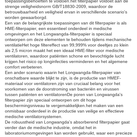
toepassingsbehoeften te voldoen.het filterpapier voldoet aan de
strenge veiligheidsnorm GB/T18830-2009, waardoor de
betrouwbaarheid en veiligheid ervan in verschillende scenario's
worden gewaarborgd.
Een van de belangrijkste toepassingen van dit filterpapier is als
HME-filterpapier, een essentieel onderdeel in medische
omgevingen.en het Longwangda-filterpapier is speciaal
ontworpen om deze elementen te behouden tijdens mechanische
ventilatieHet hoge filtereffect van 99,999% voor deeltjes zo klein
als 2,5 micron maakt het een ideaal HME-filter voor medische
ventilatoren, waardoor patiënten schone en bevochtigde lucht
krijgen.het risico op longinfecties verminderen en het algemene
comfort verbeteren.
Een ander scenario waarin het Longwangda-filterpapier van
onschatbare waarde blijkt te zijn, is de productie van HMEF-
materiaal voor ventilatoren.zijn van cruciaal belang voor het
voorkomen van de doorstroming van bacteriën en virussen
tussen patiënten en ventilatorenDe poren van Longwangda's
filterpapier zijn speciaal ontworpen om dit hoge
beschermingsniveau te vergemakkelijken.het maken van een
onmisbaar onderdeel in de productie van veilige en effectieve
medische ventilatorsystemen.
De robuustheid van Longwangda's absorberend filterpapier gaat
verder dan de medische industrie, omdat het in
laboratoriumomgevingen kan worden gebruikt, waar een precieze