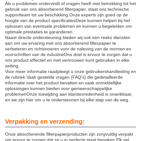
Als u problemen ondervindt of vragen heeft met betrekking tot het
gebruik van ons absorberend filterpapier, staat ons technische
supportteam tot uw beschikking.Onze experts zijn goed op de
hoogte van de product specificatiesDeze kunnen helpen bij het
oplossen van eventuele problemen en kunnen u begeleiden om
optimale prestaties te garanderen.
Naast directe ondersteuning bieden wij ook een reeks diensten
aan om uw ervaring met ons absorberend filterpapier te
verbeteren.en richtsnoeren voor de naleving van de normen en
voorschriften van de industrieOns doel is ervoor te zorgen dat u
ons product effectief en met vertrouwen kunt gebruiken in elke
setting.
Voor meer informatie raadpleegt u onze gebruikershandleiding en
de rubriek Vaak gestelde vragen (FAQ's).die gedetailleerde
informatie over het product bevatten en vaak onmiddellijke
oplossingen kunnen bieden voor gemeenschappelijke
problemenOnze toewijding aan klanttevredenheid is onwrikbaar,
en we zijn hier om u te ondersteunen bij elke stap van de weg.
Verpakking en verzending:
Onze absorberende filterpapierproducten zijn zorgvuldig verpakt
om ervoor te zorgen dat ze u in perfecte staat bereiken.Elk vel