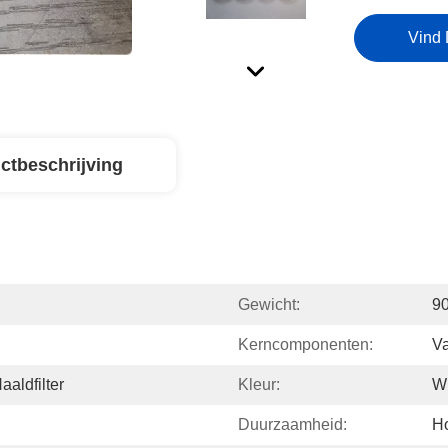
Vind 
ctbeschrijving
Gewicht:
9
Kerncomponenten:
V
aldfilter
Kleur:
Wi
Duurzaamheid:
H