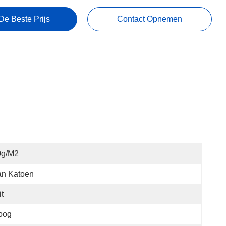
De Beste Prijs
Contact Opnemen
0g/m2
an Katoen
t
oog