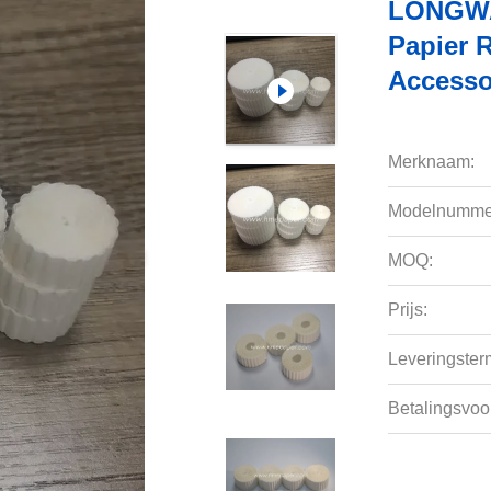
LONGWA
Papier 
Accesso
Merknaam:
Modelnumme
MOQ:
Prijs:
Leveringsterm
Betalingsvoo