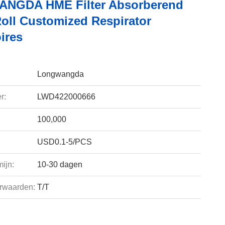
NGDA HME Filter Absorberend
Roll Customized Respirator
ires
Longwangda
r:
LWD422000666
100,000
USD0.1-5/PCS
ijn:
10-30 dagen
rwaarden:
T/T