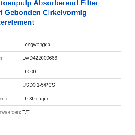
atoenpulp Absorberend Filter
of Gebonden Cirkelvormig
terelement
Longwangda
r:
LWD422000666
10000
USD0.1-5/PCS
ijn:
10-30 dagen
rwaarden:
T/T