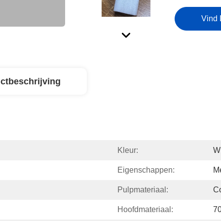
Vind 
ctbeschrijving
Kleur:
Wi
Eigenschappen:
Me
Pulpmateriaal:
Co
Hoofdmateriaal:
70