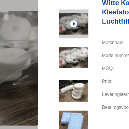
Witte K
Kleefst
Luchtfil
Merknaam:
Modelnumme
MOQ:
Prijs:
Leveringsterm
Betalingsvoo