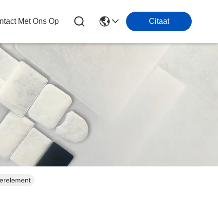
tact Met Ons Op
Citaat
lterelement