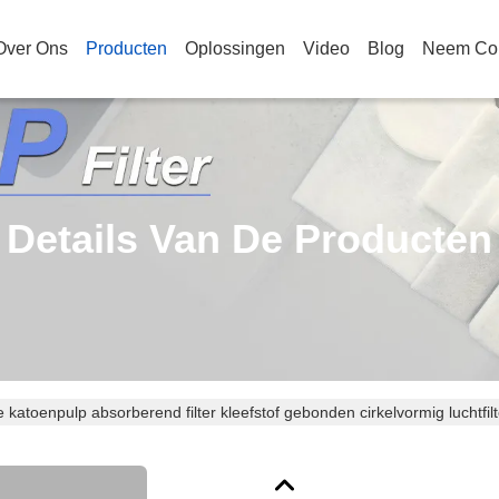
Over Ons
Producten
Oplossingen
Video
Blog
Neem Con
Details Van De Producten
e katoenpulp absorberend filter kleefstof gebonden cirkelvormig luchtfi