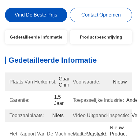
Vind De Beste Prijs
Contact Opnemen
Gedetailleerde Informatie
Productbeschrijving
Gedetailleerde Informatie
Guangdong, 
Plaats Van Herkomst:
Voorwaarde:
Nieuw
China
1,5 
Garantie:
Toepasselijke Industrie:
Ande
Jaar
Toonzaalplaats:
Niets
Video Uitgaand-Inspectie:
Ve
Nieuw 
Het Rapport Van De Machinestest:
Marketing Type:
Verstrekt
Product 