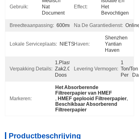
Medisch 
Isolatie En 
Gebruik:
Nat 
Effect:
Het 
Document
Bevochtigen
Breedteaanpassing:
600mm
Na De Garantiedienst:
Onlin
Shenzhen 
Lokale Serviceplaats:
NIETS
Haven:
Yantian 
Haven
1.Plastic 
1 
Verpakking Details:
Zak2.cardboard 
Levering Vermogen:
Ton/Ton 
Doos
Per   D
Het Absorberende 
Filtreerpapier van HMEF
Markeren:
, 
HMEF geplooid Filtreerpapier
, 
Beschikbaar Absorberend 
Filtreerpapier
Productbeschrijving