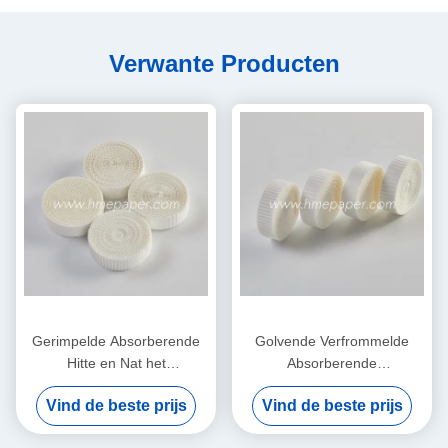
Verwante Producten
Gerimpelde Absorberende
Golvende Verfrommelde
Hitte en Nat het
Absorberende
Filtreerpapierelement van
Filtreerpapierhitte en
Vind de beste prijs
Vind de beste prijs
het Vochtigheidsruilmiddel
Vochtigheidsuitwisseling