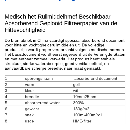
Medisch het Ruilmiddelhmef Beschikbaar
Absorberend Geplooid Filtreerpapier van de
Hittevochtigheid
De bronfabriek in China vaardigt speciaal absorberend document
voor hitte en vochtigheidsruilmiddelen uit. De volledige
productielijn wordt proper veroorzaakt volgens medische normen.
Het basisdocument wordt eerst ingevoerd uit de Verenigde Staten
en met eetbaar zetmeel verwerkt. Het product heeft stabiele
structuur, sterke waterabsorptie, goed ventilatieeffect, en
aanvaardbare scherpe breedte. naar maat gemaakt.
1
opbrengsnaam
absorberend document
2
vorm
golf
3
kleur
wit
4
breedte
10mm25mm
5
absorberend water
300%
6
gewicht
180g/m2
7
snak
100m-400m/roll
8
usge
HME-filter