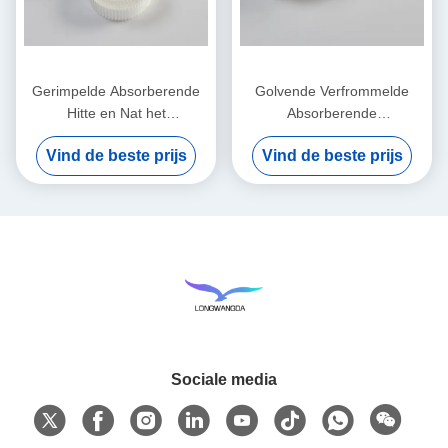
Gerimpelde Absorberende
Golvende Verfrommelde
Hitte en Nat het
Absorberende
Filtreerpapierelement van
Filtreerpapierhitte en
Vind de beste prijs
Vind de beste prijs
het Vochtigheidsruilmiddel
Vochtigheidsuitwisseling
Sociale media