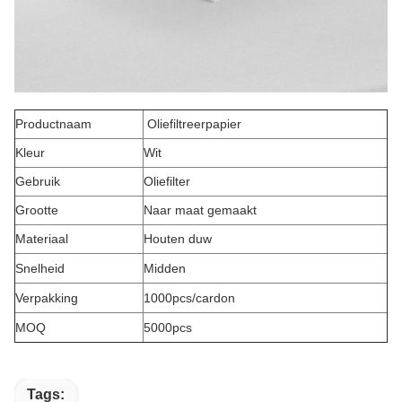
Productnaam
Oliefiltreerpapier
Kleur
Wit
Gebruik
Oliefilter
Grootte
Naar maat gemaakt
Materiaal
Houten duw
Snelheid
Midden
Verpakking
1000pcs/cardon
MOQ
5000pcs
Tags: