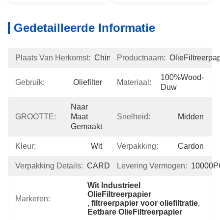
Gedetailleerde Informatie
Plaats Van Herkomst:
China
Productnaam:
OlieFiltreerpa
100%wood-
Gebruik:
Oliefilter
Materiaal:
Duw
Naar 
GROOTTE:
Maat 
Snelheid:
Midden
Gemaakt
Kleur:
Wit
Verpakking:
Cardon
Verpakking Details:
CARDON
Levering Vermogen:
10000P
Wit Industrieel 
OlieFiltreerpapier
Markeren:
, 
filtreerpapier voor oliefiltratie
, 
Eetbare OlieFiltreerpapier