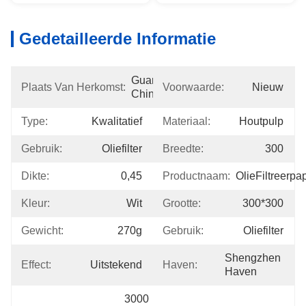
Gedetailleerde Informatie
Guangdong, 
Plaats Van Herkomst:
Voorwaarde:
Nieuw
China
Type:
Kwalitatief
Materiaal:
Houtpulp
Gebruik:
Oliefilter
Breedte:
300
Dikte:
0,45
Productnaam:
OlieFiltreerpa
Kleur:
Wit
Grootte:
300*300
Gewicht:
270g
Gebruik:
Oliefilter
Shengzhen 
Effect:
Uitstekend
Haven:
Haven
3000 