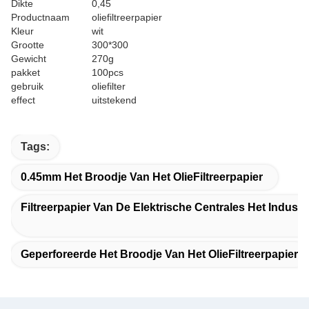
Dikte
0,45
Productnaam
oliefiltreerpapier
Kleur
wit
Grootte
300*300
Gewicht
270g
pakket
100pcs
gebruik
oliefilter
effect
uitstekend
Tags:
0.45mm Het Broodje Van Het OlieFiltreerpapier
Filtreerpapier Van De Elektrische Centrales Het Industri
Geperforeerde Het Broodje Van Het OlieFiltreerpapier