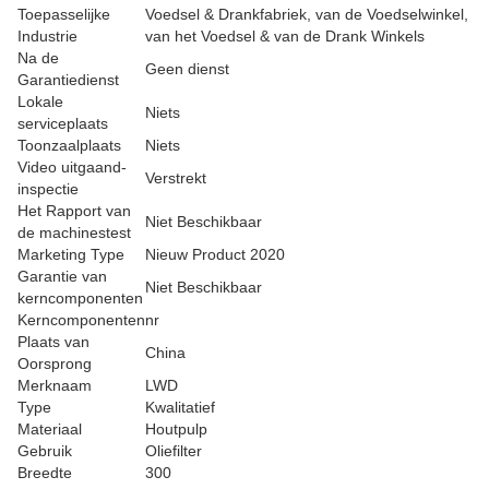
Toepasselijke
Voedsel & Drankfabriek, van de Voedselwinkel,
Industrie
van het Voedsel & van de Drank Winkels
Na de
Geen dienst
Garantiedienst
Lokale
Niets
serviceplaats
Toonzaalplaats
Niets
Video uitgaand-
Verstrekt
inspectie
Het Rapport van
Niet Beschikbaar
de machinestest
Marketing Type
Nieuw Product 2020
Garantie van
Niet Beschikbaar
kerncomponenten
Kerncomponenten
nr
Plaats van
China
Oorsprong
Merknaam
LWD
Type
Kwalitatief
Materiaal
Houtpulp
Gebruik
Oliefilter
Breedte
300