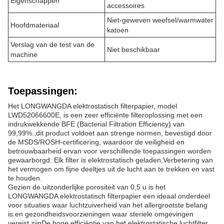
Eigenschappen
accessoires
Niet-geweven weefsel/warmwater
Hoofdmateriaal
katoen
Verslag van de test van de
Niet beschikbaar
machine
Toepassingen:
Het LONGWANGDA elektrostatisch filterpapier, model
LWD52066600E, is een zeer efficiënte filteroplossing met een
indrukwekkende BFE (Bacterial Filtration Efficiency) van
99,99%.,dit product voldoet aan strenge normen, bevestigd door
de MSDS/ROSH-certificering, waardoor de veiligheid en
betrouwbaarheid ervan voor verschillende toepassingen worden
gewaarborgd. Elk filter is elektrostatisch geladen,Verbetering van
het vermogen om fijne deeltjes uit de lucht aan te trekken en vast
te houden.
Gezien de uitzonderlijke porositeit van 0,5 u is het
LONGWANGDA elektrostatisch filterpapier een ideaal onderdeel
voor situaties waar luchtzuiverheid van het allergrootste belang
is.en gezondheidsvoorzieningen waar steriele omgevingen
vereist zijnDe hoge efficiëntie van het elektrostatische luchtfilter