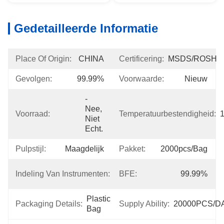
Gedetailleerde Informatie
Place Of Origin:
CHINA
Certificering:
MSDS/ROSH
Gevolgen:
99.99%
Voorwaarde:
Nieuw
- 
Nee, 
Voorraad:
Temperatuurbestendigheid:
Niet 
Echt.
Pulpstijl:
Maagdelijk
Pakket:
2000pcs/bag
Klasse 
Indeling Van Instrumenten:
BFE:
99.99%
I
Plastic 
Packaging Details:
Supply Ability:
20000PCS/D
Bag