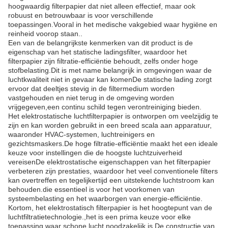
hoogwaardig filterpapier dat niet alleen effectief, maar ook
robuust en betrouwbaar is voor verschillende
toepassingen.Vooral in het medische vakgebied waar hygiëne en
reinheid voorop staan..
Een van de belangrijkste kenmerken van dit product is de
eigenschap van het statische ladingsfilter, waardoor het
filterpapier zijn filtratie-efficiëntie behoudt, zelfs onder hoge
stofbelasting.Dit is met name belangrijk in omgevingen waar de
luchtkwaliteit niet in gevaar kan komenDe statische lading zorgt
ervoor dat deeltjes stevig in de filtermedium worden
vastgehouden en niet terug in de omgeving worden
vrijgegeven,een continu schild tegen verontreiniging bieden.
Het elektrostatische luchtfilterpapier is ontworpen om veelzijdig te
zijn en kan worden gebruikt in een breed scala aan apparatuur,
waaronder HVAC-systemen, luchtreinigers en
gezichtsmaskers.De hoge filtratie-efficiëntie maakt het een ideale
keuze voor instellingen die de hoogste luchtzuiverheid
vereisenDe elektrostatische eigenschappen van het filterpapier
verbeteren zijn prestaties, waardoor het veel conventionele filters
kan overtreffen en tegelijkertijd een uitstekende luchtstroom kan
behouden.die essentieel is voor het voorkomen van
systeembelasting en het waarborgen van energie-efficiëntie.
Kortom, het elektrostatisch filterpapier is het hoogtepunt van de
luchtfiltratietechnologie.,het is een prima keuze voor elke
toepassing waar schone lucht noodzakelijk is.De constructie van