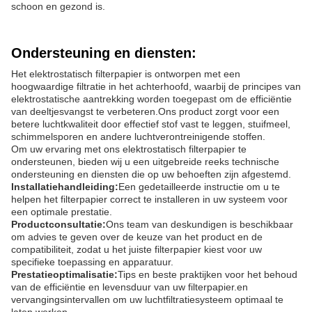
schoon en gezond is.
Ondersteuning en diensten:
Het elektrostatisch filterpapier is ontworpen met een
hoogwaardige filtratie in het achterhoofd, waarbij de principes van
elektrostatische aantrekking worden toegepast om de efficiëntie
van deeltjesvangst te verbeteren.Ons product zorgt voor een
betere luchtkwaliteit door effectief stof vast te leggen, stuifmeel,
schimmelsporen en andere luchtverontreinigende stoffen.
Om uw ervaring met ons elektrostatisch filterpapier te
ondersteunen, bieden wij u een uitgebreide reeks technische
ondersteuning en diensten die op uw behoeften zijn afgestemd.
Installatiehandleiding:
Een gedetailleerde instructie om u te
helpen het filterpapier correct te installeren in uw systeem voor
een optimale prestatie.
Productconsultatie:
Ons team van deskundigen is beschikbaar
om advies te geven over de keuze van het product en de
compatibiliteit, zodat u het juiste filterpapier kiest voor uw
specifieke toepassing en apparatuur.
Prestatieoptimalisatie:
Tips en beste praktijken voor het behoud
van de efficiëntie en levensduur van uw filterpapier.en
vervangingsintervallen om uw luchtfiltratiesysteem optimaal te