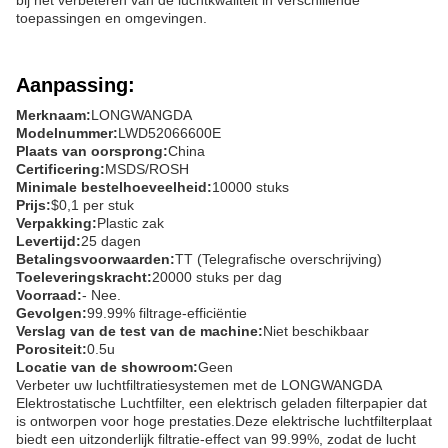
bij het verbeteren van de luchtkwaliteit in verschillende
toepassingen en omgevingen.
Aanpassing:
Merknaam:
LONGWANGDA
Modelnummer:
LWD52066600E
Plaats van oorsprong:
China
Certificering:
MSDS/ROSH
Minimale bestelhoeveelheid:
10000 stuks
Prijs:
$0,1 per stuk
Verpakking:
Plastic zak
Levertijd:
25 dagen
Betalingsvoorwaarden:
TT (Telegrafische overschrijving)
Toeleveringskracht:
20000 stuks per dag
Voorraad:
- Nee.
Gevolgen:
99.99% filtrage-efficiëntie
Verslag van de test van de machine:
Niet beschikbaar
Porositeit:
0.5u
Locatie van de showroom:
Geen
Verbeter uw luchtfiltratiesystemen met de LONGWANGDA
Elektrostatische Luchtfilter, een elektrisch geladen filterpapier dat
is ontworpen voor hoge prestaties.Deze elektrische luchtfilterplaat
biedt een uitzonderlijk filtratie-effect van 99.99%, zodat de lucht