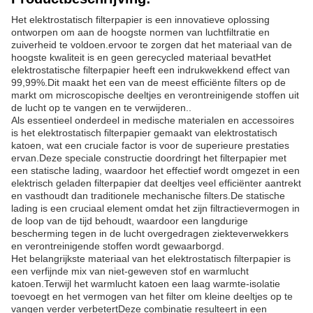
Het elektrostatisch filterpapier is een innovatieve oplossing
ontworpen om aan de hoogste normen van luchtfiltratie en
zuiverheid te voldoen.ervoor te zorgen dat het materiaal van de
hoogste kwaliteit is en geen gerecycled materiaal bevatHet
elektrostatische filterpapier heeft een indrukwekkend effect van
99,99%.Dit maakt het een van de meest efficiënte filters op de
markt om microscopische deeltjes en verontreinigende stoffen uit
de lucht op te vangen en te verwijderen..
Als essentieel onderdeel in medische materialen en accessoires
is het elektrostatisch filterpapier gemaakt van elektrostatisch
katoen, wat een cruciale factor is voor de superieure prestaties
ervan.Deze speciale constructie doordringt het filterpapier met
een statische lading, waardoor het effectief wordt omgezet in een
elektrisch geladen filterpapier dat deeltjes veel efficiënter aantrekt
en vasthoudt dan traditionele mechanische filters.De statische
lading is een cruciaal element omdat het zijn filtractievermogen in
de loop van de tijd behoudt, waardoor een langdurige
bescherming tegen in de lucht overgedragen ziekteverwekkers
en verontreinigende stoffen wordt gewaarborgd.
Het belangrijkste materiaal van het elektrostatisch filterpapier is
een verfijnde mix van niet-geweven stof en warmlucht
katoen.Terwijl het warmlucht katoen een laag warmte-isolatie
toevoegt en het vermogen van het filter om kleine deeltjes op te
vangen verder verbetertDeze combinatie resulteert in een