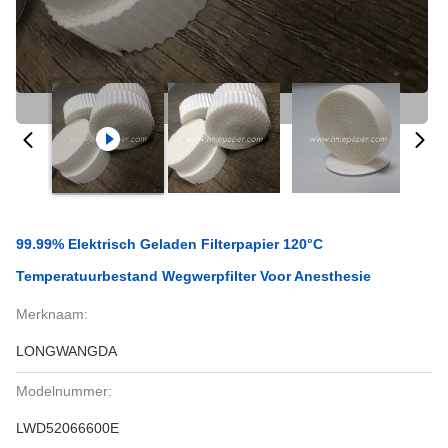
99.99% Elektrisch Geladen Filterpapier 120°C
Temperatuurbestand Wegwerpfilter Voor Anesthesie
Merknaam:
LONGWANGDA
Modelnummer:
LWD52066600E