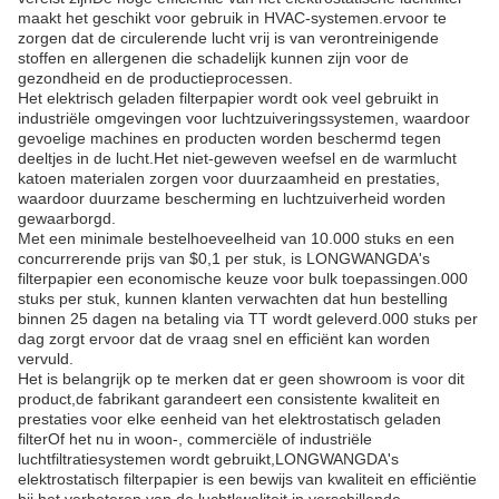
maakt het geschikt voor gebruik in HVAC-systemen.ervoor te
zorgen dat de circulerende lucht vrij is van verontreinigende
stoffen en allergenen die schadelijk kunnen zijn voor de
gezondheid en de productieprocessen.
Het elektrisch geladen filterpapier wordt ook veel gebruikt in
industriële omgevingen voor luchtzuiveringssystemen, waardoor
gevoelige machines en producten worden beschermd tegen
deeltjes in de lucht.Het niet-geweven weefsel en de warmlucht
katoen materialen zorgen voor duurzaamheid en prestaties,
waardoor duurzame bescherming en luchtzuiverheid worden
gewaarborgd.
Met een minimale bestelhoeveelheid van 10.000 stuks en een
concurrerende prijs van $0,1 per stuk, is LONGWANGDA's
filterpapier een economische keuze voor bulk toepassingen.000
stuks per stuk, kunnen klanten verwachten dat hun bestelling
binnen 25 dagen na betaling via TT wordt geleverd.000 stuks per
dag zorgt ervoor dat de vraag snel en efficiënt kan worden
vervuld.
Het is belangrijk op te merken dat er geen showroom is voor dit
product,de fabrikant garandeert een consistente kwaliteit en
prestaties voor elke eenheid van het elektrostatisch geladen
filterOf het nu in woon-, commerciële of industriële
luchtfiltratiesystemen wordt gebruikt,LONGWANGDA's
elektrostatisch filterpapier is een bewijs van kwaliteit en efficiëntie