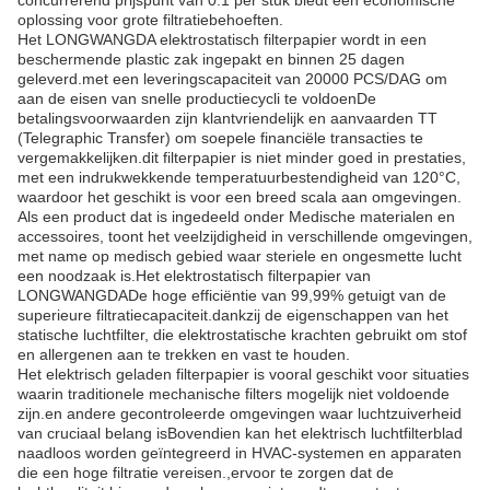
concurrerend prijspunt van 0.1 per stuk biedt een economische
oplossing voor grote filtratiebehoeften.
Het LONGWANGDA elektrostatisch filterpapier wordt in een
beschermende plastic zak ingepakt en binnen 25 dagen
geleverd.met een leveringscapaciteit van 20000 PCS/DAG om
aan de eisen van snelle productiecycli te voldoenDe
betalingsvoorwaarden zijn klantvriendelijk en aanvaarden TT
(Telegraphic Transfer) om soepele financiële transacties te
vergemakkelijken.dit filterpapier is niet minder goed in prestaties,
met een indrukwekkende temperatuurbestendigheid van 120°C,
waardoor het geschikt is voor een breed scala aan omgevingen.
Als een product dat is ingedeeld onder Medische materialen en
accessoires, toont het veelzijdigheid in verschillende omgevingen,
met name op medisch gebied waar steriele en ongesmette lucht
een noodzaak is.Het elektrostatisch filterpapier van
LONGWANGDADe hoge efficiëntie van 99,99% getuigt van de
superieure filtratiecapaciteit.dankzij de eigenschappen van het
statische luchtfilter, die elektrostatische krachten gebruikt om stof
en allergenen aan te trekken en vast te houden.
Het elektrisch geladen filterpapier is vooral geschikt voor situaties
waarin traditionele mechanische filters mogelijk niet voldoende
zijn.en andere gecontroleerde omgevingen waar luchtzuiverheid
van cruciaal belang isBovendien kan het elektrisch luchtfilterblad
naadloos worden geïntegreerd in HVAC-systemen en apparaten
die een hoge filtratie vereisen.,ervoor te zorgen dat de