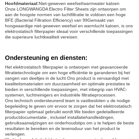
Hoofdmateriaal:
Niet-geweven weefsel/warmwater katoen
Onze LONGWANGDA Electro Filter Sheets zijn ontworpen om
aan de hoogste normen van luchtfiltratie te voldoen.een hoge
BFE (Bacterial Filtration Efficiency) van 99Gemaakt van
hoogwaardige niet-geweven weefsel en warmlucht katoen, is ons
elektrostatisch filterpapier ideaal voor verschillende toepassingen
die superieure luchtkwaliteit vereisen.
Ondersteuning en diensten:
Het elektrostatisch filterpapier is ontworpen met geavanceerde
filtratietechnologie om een hoge efficiëntie te garanderen bij het
vangen van deeltjes in de lucht.Ons product is vervaardigd met
kwaliteitsmaterialen om duurzaamheid en optimale prestaties te
bieden in verschillende toepassingen, met inbegrip van HVAC-
systemen, luchtreinigers en industriële filtratieprocessen.
Ons technisch ondersteunend team is vastbesloten u de nodige
begeleiding te geven om ervoor te zorgen dat het elektrostatisch
filterpapier optimaal gebruikt wordt.We bieden gedetailleerde
productdocumentatie., inclusief installatiehandleidingen,
gebruiksaanwijzingen en onderhoudstips om u te helpen de beste
resultaten te bereiken en de levensduur van het product te
verlengen.