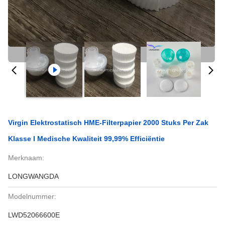
Virgin Elektrostatisch HME-Filterpapier 2000 Stuks Per Zak
Klasse I Medische Kwaliteit 99,99% Efficiëntie
Merknaam:
LONGWANGDA
Modelnummer:
LWD52066600E