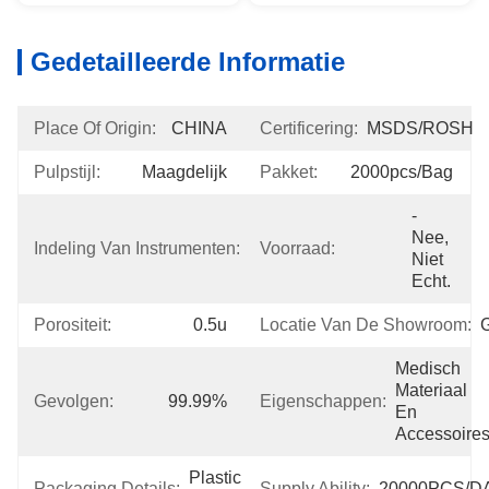
Gedetailleerde Informatie
Place Of Origin:
CHINA
Certificering:
MSDS/ROSH
Pulpstijl:
Maagdelijk
Pakket:
2000pcs/bag
- 
Klasse 
Nee, 
Indeling Van Instrumenten:
Voorraad:
I
Niet 
Echt.
Porositeit:
0.5u
Locatie Van De Showroom:
Medisch 
Materiaal 
Gevolgen:
99.99%
Eigenschappen:
En 
Accessoire
Plastic 
Packaging Details:
Supply Ability:
20000PCS/D