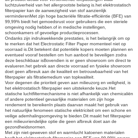
luchtzuiverheid van het allergrootste belang is.het elektrostatisch
filterpapier kan de aanwezigheid van stof aanzienlijk
verminderenMet zijn hoge bacteriële filtratie-efficiëntie (BFE) van
99,99% biedt het gemoedsrust voor gebruikers die een steriele
omgeving nodig hebben.of in medische instellingen,
schoonkamers of gevoelige productieprocessen.
Ondanks zijn indrukwekkende prestaties, is het belangrijk om op
te merken dat het Electrostatic Filter Paper momenteel niet op
voorraad is.Dit betekent dat potentiële kopers moeten plannen en
eventueel vooraf bestellen om hun aanbod te beveiligen zodra
deze beschikbaar isBovendien is er geen showroom om direct te
evalueren.het gebrek aan directe voorraad en fysieke showroom
doet geen afbreuk aan de kwaliteit en betrouwbaarheid van het
filterpapier als filtratiemedium van topkwaliteit.
Voor degenen die prioriteit geven aan milieuzorg en veiligheid, is
het elektrostatisch filterpapier een uitstekende keuze.Het
statische luchtfiltermechanisme is niet afhankelijk van chemicaliën
of andere potentieel gevaarlijke materialen om zijn hoge
rendement te bereikenIn plaats daarvan maakt het gebruik van
het natuurlijke fenomeen statische elektriciteit om een schone en
veilige ademhalingsomgeving te bieden.Dit maakt het filterpapier
een milieuvriendelijke optie die geen afbreuk doet aan de
gezondheidsnormen.
Met zijn niet-geweven stof en warmlucht katoenen materialen