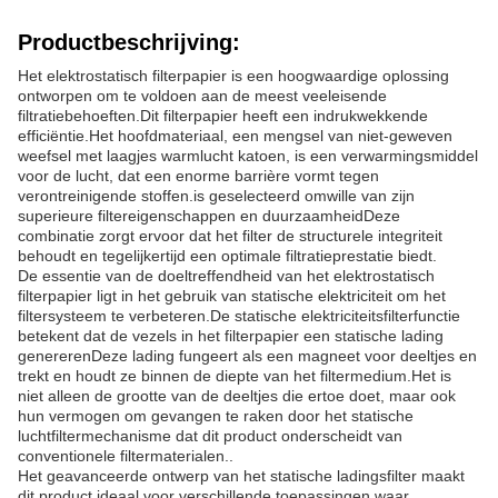
Productbeschrijving:
Het elektrostatisch filterpapier is een hoogwaardige oplossing
ontworpen om te voldoen aan de meest veeleisende
filtratiebehoeften.Dit filterpapier heeft een indrukwekkende
efficiëntie.Het hoofdmateriaal, een mengsel van niet-geweven
weefsel met laagjes warmlucht katoen, is een verwarmingsmiddel
voor de lucht, dat een enorme barrière vormt tegen
verontreinigende stoffen.is geselecteerd omwille van zijn
superieure filtereigenschappen en duurzaamheidDeze
combinatie zorgt ervoor dat het filter de structurele integriteit
behoudt en tegelijkertijd een optimale filtratieprestatie biedt.
De essentie van de doeltreffendheid van het elektrostatisch
filterpapier ligt in het gebruik van statische elektriciteit om het
filtersysteem te verbeteren.De statische elektriciteitsfilterfunctie
betekent dat de vezels in het filterpapier een statische lading
genererenDeze lading fungeert als een magneet voor deeltjes en
trekt en houdt ze binnen de diepte van het filtermedium.Het is
niet alleen de grootte van de deeltjes die ertoe doet, maar ook
hun vermogen om gevangen te raken door het statische
luchtfiltermechanisme dat dit product onderscheidt van
conventionele filtermaterialen..
Het geavanceerde ontwerp van het statische ladingsfilter maakt
dit product ideaal voor verschillende toepassingen waar