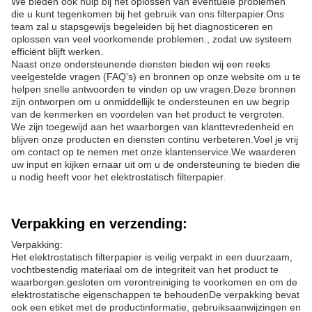
We bieden ook hulp bij het oplossen van eventuele problemen
die u kunt tegenkomen bij het gebruik van ons filterpapier.Ons
team zal u stapsgewijs begeleiden bij het diagnosticeren en
oplossen van veel voorkomende problemen., zodat uw systeem
efficiënt blijft werken.
Naast onze ondersteunende diensten bieden wij een reeks
veelgestelde vragen (FAQ's) en bronnen op onze website om u te
helpen snelle antwoorden te vinden op uw vragen.Deze bronnen
zijn ontworpen om u onmiddellijk te ondersteunen en uw begrip
van de kenmerken en voordelen van het product te vergroten.
We zijn toegewijd aan het waarborgen van klanttevredenheid en
blijven onze producten en diensten continu verbeteren.Voel je vrij
om contact op te nemen met onze klantenservice.We waarderen
uw input en kijken ernaar uit om u de ondersteuning te bieden die
u nodig heeft voor het elektrostatisch filterpapier.
Verpakking en verzending:
Verpakking:
Het elektrostatisch filterpapier is veilig verpakt in een duurzaam,
vochtbestendig materiaal om de integriteit van het product te
waarborgen.gesloten om verontreiniging te voorkomen en om de
elektrostatische eigenschappen te behoudenDe verpakking bevat
ook een etiket met de productinformatie, gebruiksaanwijzingen en