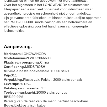
luchtkwaliteit binnen de gebouwen niet wordt aangetast.
Over het algemeen is het LONGWANGDA elektrostatisch
filterpapier een essentieel onderdeel voor industrieën waar
gezondheid, precisie en schoonheid niet onderhandelbaar
zijn.geavanceerde fabrieken, of binnen huishoudelijke apparaten,
het LWD52066600E model valt op als een betrouwbare en
effectieve oplossing voor het handhaven van ongerepte
luchtcondities.
Aanpassing:
Merknaam:
LONGWANGDA
Modelnummer:
LWD52066600E
Plaats van oorsprong:
China
Certificering:
MSDS/ROSH
Minimale bestelhoeveelheid:
10000 stuks
Prijs:
0.1
Verpakking:
Plastic zak, Pakket: 2000 stuks per zak
Levertijd:
25 DAG
Betalingsvoorwaarden:
TT
Toeleveringskracht:
20000 stuks per dag
BFE:
99.99%
Verslag van de test van de machine:
Niet beschikbaar
Bouw:
Elektrostatisch katoen