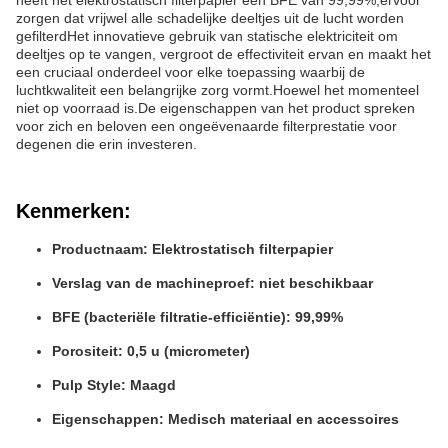
heeft het elektrostatisch filterpapier een BFE van 99,99%,ervoor
zorgen dat vrijwel alle schadelijke deeltjes uit de lucht worden
gefilterdHet innovatieve gebruik van statische elektriciteit om
deeltjes op te vangen, vergroot de effectiviteit ervan en maakt het
een cruciaal onderdeel voor elke toepassing waarbij de
luchtkwaliteit een belangrijke zorg vormt.Hoewel het momenteel
niet op voorraad is.De eigenschappen van het product spreken
voor zich en beloven een ongeëvenaarde filterprestatie voor
degenen die erin investeren.
Kenmerken:
Productnaam: Elektrostatisch filterpapier
Verslag van de machineproef: niet beschikbaar
BFE (bacteriële filtratie-efficiëntie): 99,99%
Porositeit: 0,5 u (micrometer)
Pulp Style: Maagd
Eigenschappen: Medisch materiaal en accessoires