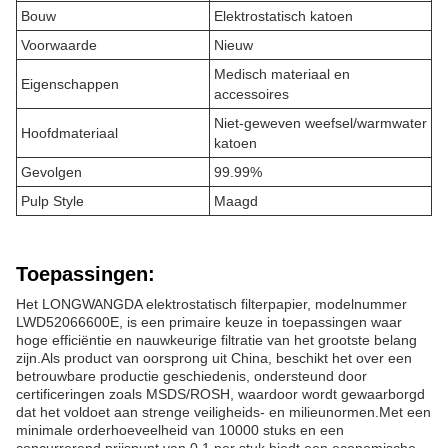
Bouw
Elektrostatisch katoen
Voorwaarde
Nieuw
Medisch materiaal en
Eigenschappen
accessoires
Niet-geweven weefsel/warmwater
Hoofdmateriaal
katoen
Gevolgen
99.99%
Pulp Style
Maagd
Toepassingen:
Het LONGWANGDA elektrostatisch filterpapier, modelnummer
LWD52066600E, is een primaire keuze in toepassingen waar
hoge efficiëntie en nauwkeurige filtratie van het grootste belang
zijn.Als product van oorsprong uit China, beschikt het over een
betrouwbare productie geschiedenis, ondersteund door
certificeringen zoals MSDS/ROSH, waardoor wordt gewaarborgd
dat het voldoet aan strenge veiligheids- en milieunormen.Met een
minimale orderhoeveelheid van 10000 stuks en een