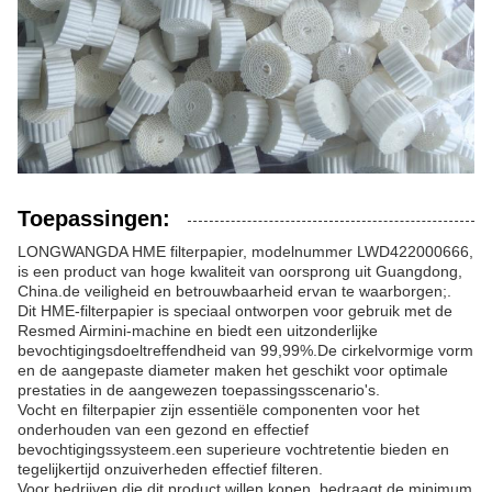
Toepassingen:
LONGWANGDA HME filterpapier, modelnummer LWD422000666,
is een product van hoge kwaliteit van oorsprong uit Guangdong,
China.de veiligheid en betrouwbaarheid ervan te waarborgen;.
Dit HME-filterpapier is speciaal ontworpen voor gebruik met de
Resmed Airmini-machine en biedt een uitzonderlijke
bevochtigingsdoeltreffendheid van 99,99%.De cirkelvormige vorm
en de aangepaste diameter maken het geschikt voor optimale
prestaties in de aangewezen toepassingsscenario's.
Vocht en filterpapier zijn essentiële componenten voor het
onderhouden van een gezond en effectief
bevochtigingssysteem.een superieure vochtretentie bieden en
tegelijkertijd onzuiverheden effectief filteren.
Voor bedrijven die dit product willen kopen, bedraagt de minimum