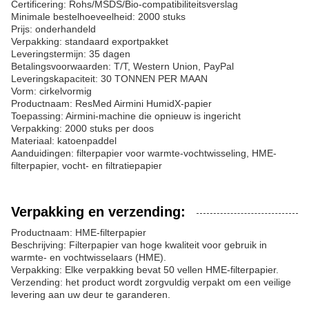
Certificering: Rohs/MSDS/Bio-compatibiliteitsverslag
Minimale bestelhoeveelheid: 2000 stuks
Prijs: onderhandeld
Verpakking: standaard exportpakket
Leveringstermijn: 35 dagen
Betalingsvoorwaarden: T/T, Western Union, PayPal
Leveringskapaciteit: 30 TONNEN PER MAAN
Vorm: cirkelvormig
Productnaam: ResMed Airmini HumidX-papier
Toepassing: Airmini-machine die opnieuw is ingericht
Verpakking: 2000 stuks per doos
Materiaal: katoenpaddel
Aanduidingen: filterpapier voor warmte-vochtwisseling, HME-
filterpapier, vocht- en filtratiepapier
Verpakking en verzending:
Productnaam: HME-filterpapier
Beschrijving: Filterpapier van hoge kwaliteit voor gebruik in
warmte- en vochtwisselaars (HME).
Verpakking: Elke verpakking bevat 50 vellen HME-filterpapier.
Verzending: het product wordt zorgvuldig verpakt om een veilige
levering aan uw deur te garanderen.