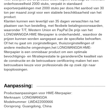
orderhoeveelheid 2000 stuks, verpakt in standaard
exportverpakkingen met 2000 stuks per doos.Het aanbod van 30
ton per maand zorgt voor een stabiele beschikbaarheid van het
product.
Klanten kunnen een levertijd van 35 dagen verwachten na het
plaatsen van hun bestelling, met flexibele betalingsvoorwaarden,
waaronder T/T, Western Union en PayPal.De prijs van het
LONGWANGDA HME filterpapier is onderhandeld., waardoor de
prijzen kunnen worden aangepast aan de specifieke behoeften.
Of het nu gaat om zorginstellingen, thuiszorginstellingen of
andere medische omgevingen,het LONGWANGDA HME-
filterpapier is een onmisbaar product om een optimale
bevochtigings- en filtratieprestatie te garanderenDe kwaliteit van
de constructie en de betrouwbare certificering maken het een
betrouwbare keuze voor professionals die op zoek zijn naar
topoplossingen.
Aanpassing:
Productaanpassingen voor HME-filterpapier:
Merknaam: LONGWANGDA
Modelnummer: LWD422000666
Oorsprong: Guangdong, China