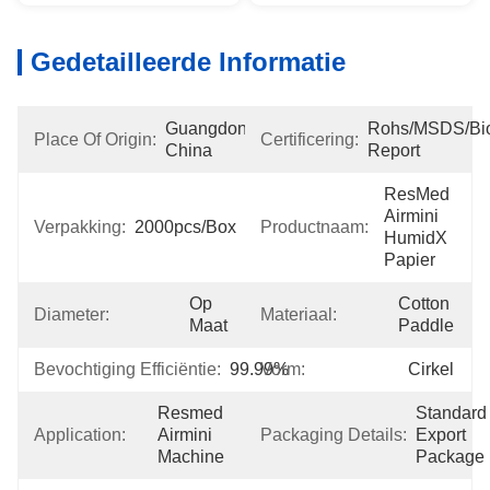
Gedetailleerde Informatie
Guangdong, 
Rohs/MSDS/Bioc
Place Of Origin:
Certificering:
China
Report
ResMed 
Airmini 
Verpakking:
2000pcs/box
Productnaam:
HumidX 
Papier
Op 
Cotton 
Diameter:
Materiaal:
Maat
Paddle
Bevochtiging Efficiëntie:
99.99%
Vorm:
Cirkel
Resmed 
Standard 
Application:
Airmini 
Packaging Details:
Export 
Machine
Package