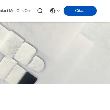
tact Met Ons Op
Citaat