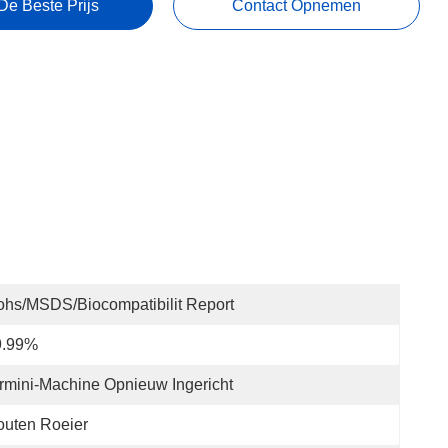
De Beste Prijs
Contact Opnemen
hs/MSDS/Biocompatibilit Report
9.99%
rmini-Machine Opnieuw Ingericht
uten Roeier