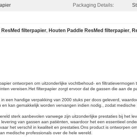
apier
Packaging Details:
St
ResMed filterpapier
, 
Houten Paddle ResMed filterpapier
, 
Re
papier ontworpen om uitzonderlijke vochtbehoud- en filtratievermogen 
ten vereisen.Het filterpapier zorgt ervoor dat de gassen die aan de pa
dt in een handige verpakking van 2000 stuks per doos geleverd, waardo
zijn en kan gemakkelijk worden vervangen indien nodig., zodat medische
ld sterk aanbevolen vanwege zijn uitzonderlijke prestaties bij het lever
ge levering van gassen aan patiënten, waardoor het een essentieel onde
 ervaar het verschil in kwaliteit en prestaties.Ons product is ontworpen 
van medische professionals over de hele wereld.