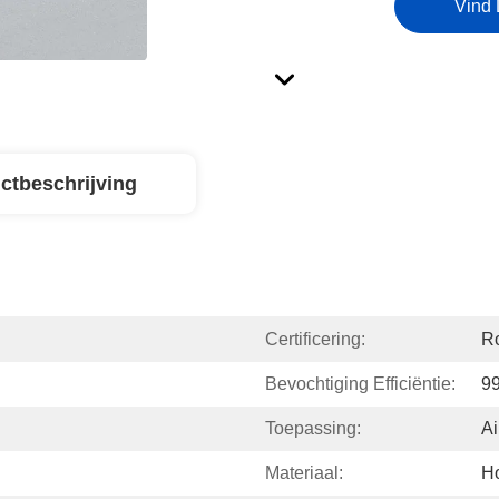
Vind 
ctbeschrijving
Certificering:
Ro
Bevochtiging Efficiëntie:
9
Toepassing:
Ai
Materiaal:
Ho