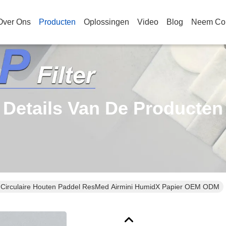
Over Ons
Producten
Oplossingen
Video
Blog
Neem Con
Details Van De Producten
e Circulaire Houten Paddel ResMed Airmini HumidX Papier OEM ODM