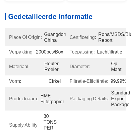
Gedetailleerde Informatie
Guangdong, 
Rohs/MSDS/Bioc
Place Of Origin:
Certificering:
China
Report
Verpakking:
2000pcs/box
Toepassing:
Luchtfiltratie
Houten 
Op 
Materiaal:
Diameter:
Roeier
Maat
Vorm:
Cirkel
Filtratie-Efficiëntie:
99.99%
Standard 
HME 
Productnaam:
Packaging Details:
Export 
Filterpapier
Package
30 
TONS 
Supply Ability:
PER 