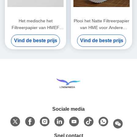
Het medische het
Plooi het Natte Filtreerpapier
Filtreerpapier van HMEF
van HME voor Andere
HME GolfFiltreerpapier van
Medische Comsumables
Vind de beste prijs
Vind de beste prijs
de Ademhalingskring Filter
Sociale media
Snel contact