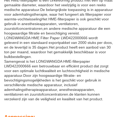
Het HME-filterpapier is een cirkelvormig product met een op maat
gemaakte diameter, waardoor het veelzijdig is voor een reeks
medische apparatuur.De belangrijkste toepassing is in apparatuur
voor ademhalingstherapie, waar het fungeert als filterpapier voor
warmte-vochtwisselingHet HME-filterpapier is ook geschikt voor
gebruik in anesthesieapparaten, ventilatoren,
zuurstofconcentratoren,en andere medische apparatuur die een
hoogwaardige filtratie en bevochtiging vereist.
LONGWANGDA HME Filter Paper LWD422000666 wordt
geleverd in een standaard exportpakket van 2000 stuks per doos,
en de levertijd is 35 dagen.Het product heeft een aanbod van 30
ton per maand, waardoor het gemakkelijk beschikbaar is voor
bulkbestellingen.
Samengevat is het LONGWANGDA HME-filterpapier
LWD422000666 een betrouwbaar en efficiënt product dat zorgt
voor een optimale luchtkwaliteit en luchtvochtigheid in medische
apparatuur.Door zijn hoogwaardige filtratie- en
bevochtigingsmogelijkheden is het geschikt voor gebruik in
verschillende medische apparatuur, inclusief
ademhalingstherapieapparatuur, anesthesieapparaten,
ventilatoren en zuurstofconcentratoren.de klanten kunnen
verzekerd zijn van de veiligheid en kwaliteit van het product.