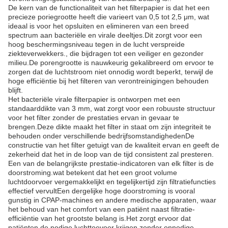
De kern van de functionaliteit van het filterpapier is dat het een
precieze poriegrootte heeft die varieert van 0,5 tot 2,5 μm, wat
ideaal is voor het opsluiten en elimineren van een breed
spectrum aan bacteriële en virale deeltjes.Dit zorgt voor een
hoog beschermingsniveau tegen in de lucht verspreide
ziekteverwekkers., die bijdragen tot een veiliger en gezonder
milieu.De porengrootte is nauwkeurig gekalibreerd om ervoor te
zorgen dat de luchtstroom niet onnodig wordt beperkt, terwijl de
hoge efficiëntie bij het filteren van verontreinigingen behouden
blijft.
Het bacteriële virale filterpapier is ontworpen met een
standaarddikte van 3 mm, wat zorgt voor een robuuste structuur
voor het filter zonder de prestaties ervan in gevaar te
brengen.Deze dikte maakt het filter in staat om zijn integriteit te
behouden onder verschillende bedrijfsomstandighedenDe
constructie van het filter getuigt van de kwaliteit ervan en geeft de
zekerheid dat het in de loop van de tijd consistent zal presteren.
Een van de belangrijkste prestatie-indicatoren van elk filter is de
doorstroming.wat betekent dat het een groot volume
luchtdoorvoer vergemakkelijkt en tegelijkertijd zijn filtratiefuncties
effectief vervultEen dergelijke hoge doorstroming is vooral
gunstig in CPAP-machines en andere medische apparaten, waar
het behoud van het comfort van een patiënt naast filtratie-
efficiëntie van het grootste belang is.Het zorgt ervoor dat
patiënten de nodige luchttoevoer krijgen zonder onnodige