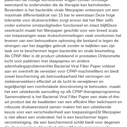
weerstand te ondervinden die de therapie kan beïnvloeden..
Bovendien is het bacteriële virale filterpapier ontworpen om een
maximale differentialdruk van 15 bar te weerstaan.Deze hoge
tolerantie voor drukverschillen zorgt ervoor dat het filter zelfs
onder extreme omstandigheden functioneel en intact blijftDeze
veerkracht maakt het filterpapier geschikt voor een breed scala
van toepassingen waar drukschommelingen vaak voorkomen.het
leveren van een betrouwbare oplossing die bestand is tegen de
strengen van het dagelijks gebruik zonder te twijfelen aan zijn
taak om te beschermen tegen bacteriële en virale besmetting.
Als CPAP-filter is dit product uitstekend in prestaties.Onbesmette
lucht voor patiënten met slaapapneu en andere
ademhalingsproblemenHet Bacterial Viral Filter Paper voldoet
aan en overtreft de vereisten voor CPAP-machinefilters en biedt
zowel bescherming als betrouwbaarheid.Het vermogen om
ziekteverwekkers effectief uit de lucht te verwijderen en
tegelijkertijd een comfortabele doorstroming te behouden, maakt
het een uitstekende aanvulling op elk CPAP-therapieprogramma.
Samenvattend is het Bacterial Viral Filter Paper een state-of-the-
art product dat de kwaliteiten van een efficiënt filter belichaamt.en
robuuste drukweerstand samen maken het een uitstekende
keuze voor een verscheidenheid aan toepassingenDit filterpapier
is niet alleen een onderdeel; het is een beschermer tegen
verontreiniging, die een beschermend schild biedt voor degenen