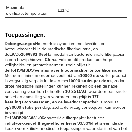
Maximale
121°C
sterilisatietemperatuur
Toepassingen:
De
longwangda
Het merk is synoniem met kwaliteit en
betrouwbaarheid in de medische filterindustrie, en
de
LWD52066881-06e
Het model van bacteriële virale filterpapier
is een bewijs hiervan.
China
, voldoet dit product aan hoge
veiligheids- en prestatienormen, zoals blijkt uit
de
RoHS/MSDS/verslag over biocompatibiliteit
certificeringen.
Met een minimum orderhoeveelheid van
10000 stuks
Het product
is zorgvuldig verpakt in dozen met
10000 stuks per doos
, zodat
grote medische instellingen kunnen rekenen op een gestage
voorziening voor hun behoeften.
10-25 DAG
, waardoor een snelle
omzet en aanvulling van voorraden mogelijk is.
T/T
betalingsvoorwaarden
, en de leveringscapaciteit is robuust
op
30000 stuks per dag
, zodat de vraag consequent kan worden
bevredigd.
De
LWD52066881-06e
bacteriële filterpapier heeft een
indrukwekkende
filtrage-efficiëntie
van
99.99%
Het is een ideale
keuze voor kritieke medische toepassingen waar steriliteit van het