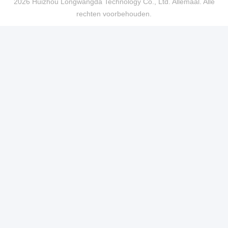
2026 Huizhou Longwangda Technology Co., Ltd. Allemaal. Alle
rechten voorbehouden.