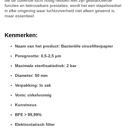
die de zuiverste lucht nodig hebben.Met zijn geavanceerde
functies en betrouwbare prestaties, wordt het een stapelvoedsel
in elke omgeving waar luchtzuiverheid niet alleen gewenst is,
maar essentieel.
Kenmerken:
Naam van het product: Bacteriële virusfilterpapier
Poregrootte: 0,5-2,5 μm
Maximale sterilisatiedruk: 2 bar
Diameter: 50 mm
Verpakking: In zak
Vorm: cirkelvormig
Kunstneus
BFE > 99,99%
Elektrostatisch filter