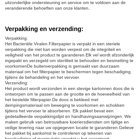
uitzonderlijke ondersteuning en service om te voldoen aan de
veranderende behoeften van onze klanten..
Verpakking en verzending:
Verpakking:
Het Bacteriële Viralen Filterpapier is verpakt in een steriele
verpakking die niet kan worden verpest om de integriteit en
veiligheid van het product te garanderen.Elk vel wordt afzonderlijk
ingepakt en verzegeld om steriliteit te behouden en besmetting te
voorkomenDe buitenverpakking is gemaakt van duurzaam
materiaal om het filterpapier te beschermen tegen beschadiging
tijdens de behandeling en het vervoer.
Verzending:
Het product wordt verzonden in een stevige kartonnen doos die is
ontworpen om te passen aan de grootte en de hoeveelheid van
het bestelde filterpapier.De doos is bekleed met
dempingsmateriaal om beweging te voorkomen en schokken
tijdens het vervoer te absorberen. Elk pakket bevat een
gedetailleerde verpakkingslijst en handhavingsaanwijzingen. We
maken gebruik van betrouwbare koeriersdiensten om tijdige en
veilige levering naar uw opgegeven locatie te garanderen.Gelieve
het pakket bij aankomst te controleren op tekenen van
beschadiging of manipulatie voordat u het accepteert..