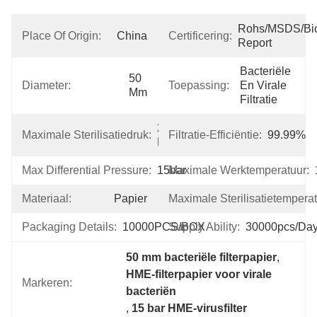
Rohs/MSDS/Bioc
Place Of Origin:
China
Certificering:
Report
Bacteriële 
50 
Diameter:
Toepassing:
En Virale 
Mm
Filtratie
2 
Maximale Sterilisatiedruk:
Filtratie-Efficiëntie:
99.99%
Bar
Max Differential Pressure:
15bar
Maximale Werktemperatuur:
Materiaal:
Papier
Maximale Sterilisatietemperat
Packaging Details:
10000PCS/BOX
Supply Ability:
30000pcs/da
50 mm bacteriële filterpapier
, 
HME-filterpapier voor virale 
Markeren:
bacteriën
, 
15 bar HME-virusfilter