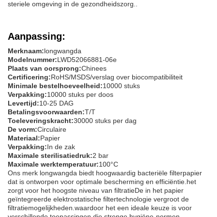
steriele omgeving in de gezondheidszorg..
Aanpassing:
Merknaam:
longwangda
Modelnummer:
LWD52066881-06e
Plaats van oorsprong:
Chinees
Certificering:
RoHS/MSDS/verslag over biocompatibiliteit
Minimale bestelhoeveelheid:
10000 stuks
Verpakking:
10000 stuks per doos
Levertijd:
10-25 DAG
Betalingsvoorwaarden:
T/T
Toeleveringskracht:
30000 stuks per dag
De vorm:
Circulaire
Materiaal:
Papier
Verpakking:
In de zak
Maximale sterilisatiedruk:
2 bar
Maximale werktemperatuur:
100°C
Ons merk longwangda biedt hoogwaardig bacteriële filterpapier
dat is ontworpen voor optimale bescherming en efficiëntie.het
zorgt voor het hoogste niveau van filtratieDe in het papier
geïntegreerde elektrostatische filtertechnologie vergroot de
filtratiemogelijkheden.waardoor het een ideale keuze is voor
verschillende toepassingen die strenge hygiëne-normen