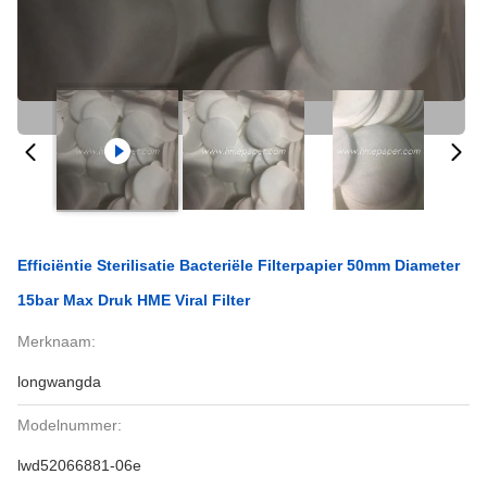
Efficiëntie Sterilisatie Bacteriële Filterpapier 50mm Diameter
15bar Max Druk HME Viral Filter
Merknaam:
longwangda
Modelnummer:
lwd52066881-06e