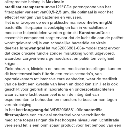
allergrootste belang is.
Maximale
sterilisatietemperatuur
van
121°C
De porengrootte van het
filterpapier varieert van
00,5-2,5 μm
, die optimaal is voor het
effectief vangen van bacteriën en virussen.
Het is ontworpen op een praktische manier.
cirkelvormig
Dit
bacteriële filterpapier is veelzijdig en kan in verschillende
medische hulpmiddelen worden gebruikt.
Kunstneus
Deze
essentiële component zorgt ervoor dat de lucht die aan de patiënt
wordt geleverd vrij is van schadelijke bacteriële en virale
deeltjes.
longwangda
Het lwd52066881-06e-model zorgt ervoor
dat deze cruciale functie zonder mislukking wordt uitgevoerd,
waardoor zorgverleners gemoedsrust en patiënten veiligheid
krijgen.
Ziekenhuizen, klinieken en andere medische instellingen kunnen
dit inzetten
medisch filter
In een reeks scenario's, van
operatiekamers tot intensive care eenheden, waar de steriliteit
van de lucht een kwestie van leven en dood kan zijn.Het is ook
geschikt voor gebruik in laboratoria en onderzoeksfaciliteiten
waar schone lucht essentieel is om de integriteit van
experimenten te behouden en monsters te beschermen tegen
verontreiniging..
In het kort:
longwangda
LWD52066881-06e
bacteriële
filterpapier
is een cruciaal onderdeel voor verschillende
medische toepassingen die het hoogste niveau van luchtfiltratie
vereisen.Het is een onmisbaar product voor het behoud van een