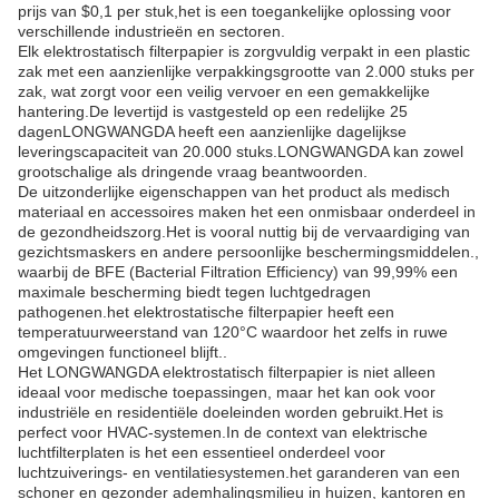
prijs van $0,1 per stuk,het is een toegankelijke oplossing voor
verschillende industrieën en sectoren.
Elk elektrostatisch filterpapier is zorgvuldig verpakt in een plastic
zak met een aanzienlijke verpakkingsgrootte van 2.000 stuks per
zak, wat zorgt voor een veilig vervoer en een gemakkelijke
hantering.De levertijd is vastgesteld op een redelijke 25
dagenLONGWANGDA heeft een aanzienlijke dagelijkse
leveringscapaciteit van 20.000 stuks.LONGWANGDA kan zowel
grootschalige als dringende vraag beantwoorden.
De uitzonderlijke eigenschappen van het product als medisch
materiaal en accessoires maken het een onmisbaar onderdeel in
de gezondheidszorg.Het is vooral nuttig bij de vervaardiging van
gezichtsmaskers en andere persoonlijke beschermingsmiddelen.,
waarbij de BFE (Bacterial Filtration Efficiency) van 99,99% een
maximale bescherming biedt tegen luchtgedragen
pathogenen.het elektrostatische filterpapier heeft een
temperatuurweerstand van 120°C waardoor het zelfs in ruwe
omgevingen functioneel blijft..
Het LONGWANGDA elektrostatisch filterpapier is niet alleen
ideaal voor medische toepassingen, maar het kan ook voor
industriële en residentiële doeleinden worden gebruikt.Het is
perfect voor HVAC-systemen.In de context van elektrische
luchtfilterplaten is het een essentieel onderdeel voor
luchtzuiverings- en ventilatiesystemen.het garanderen van een
schoner en gezonder ademhalingsmilieu in huizen, kantoren en