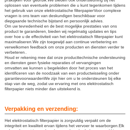
praktijken voor gebruik.We bieden ook ondersteuning bij het
oplossen van eventuele problemen die u kunt tegenkomen tijdens
het gebruik van onze elektrostatische filterpapierVoor complexe
vragen is ons team van deskundigen beschikbaar voor
diepgaande technische bijstand en persoonlijk advies.
Om uw tevredenheid en de best mogelijke prestaties van ons
product te garanderen, bieden wij regelmatig updates en tips
over hoe u de effectiviteit van het elektrostatisch filterpapier kunt
maximaliseren.We zijn toegewijd aan continue verbetering en
verwelkomen feedback om onze producten en diensten verder te
verbeteren..
Houd er rekening mee dat onze producttechnische ondersteuning
en diensten geen fysieke reparaties of vervangingen
omvatten.we kunnen u begeleiden door het proces van het
identificeren van de noodzaak van een productwisseling onder
garantievoorwaardenWe zijn hier om u te ondersteunen bij elke
stap van de weg, zodat uw ervaring met ons elektrostatisch
filterpapier niets minder dan uitstekend is.
Verpakking en verzending:
Het elektrostatisch filterpapier is zorgvuldig verpakt om de
integriteit en kwaliteit ervan tijdens het vervoer te waarborgen.Elk