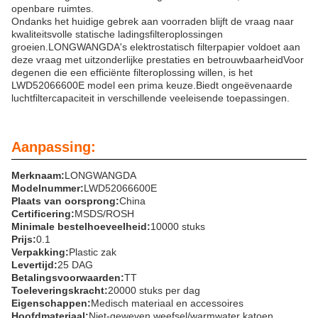
openbare ruimtes.
Ondanks het huidige gebrek aan voorraden blijft de vraag naar
kwaliteitsvolle statische ladingsfilteroplossingen
groeien.LONGWANGDA's elektrostatisch filterpapier voldoet aan
deze vraag met uitzonderlijke prestaties en betrouwbaarheidVoor
degenen die een efficiënte filteroplossing willen, is het
LWD52066600E model een prima keuze.Biedt ongeëvenaarde
luchtfiltercapaciteit in verschillende veeleisende toepassingen.
Aanpassing:
Merknaam:
LONGWANGDA
Modelnummer:
LWD52066600E
Plaats van oorsprong:
China
Certificering:
MSDS/ROSH
Minimale bestelhoeveelheid:
10000 stuks
Prijs:
0.1
Verpakking:
Plastic zak
Levertijd:
25 DAG
Betalingsvoorwaarden:
TT
Toeleveringskracht:
20000 stuks per dag
Eigenschappen:
Medisch materiaal en accessoires
Hoofdmateriaal:
Niet-geweven weefsel/warmwater katoen