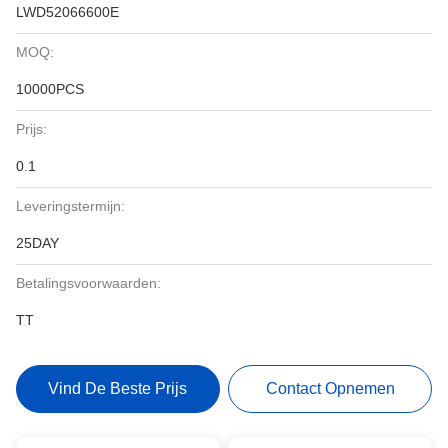
LWD52066600E
MOQ:
10000PCS
Prijs:
0.1
Leveringstermijn:
25DAY
Betalingsvoorwaarden:
TT
Vind De Beste Prijs
Contact Opnemen