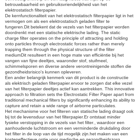
betrouwbaarheid en gebruiksvriendelijkheid van het
elektrostatisch filterpapier.
De kernfunctionaliteit van het elektrostatisch filterpapier ligt in het
vermogen om als een elektrostatisch geladen filter te
fungeren.Dit betekent dat de vezels van het filterpapier worden
doordrenkt met een statische elektrische lading. The static
charge filter operates on the principle of attracting and holding
onto particles through electrostatic forces rather than merely
trapping them through the physical structure of the filter
mediumDit resulteert in een hoge mate van efficiëntie bij het
vangen van fijne deeltjes, waaronder stof, stuifmeel,
schimmelsporen en diverse andere verontreinigende stoffen die
gezondheidsrisico's kunnen opleveren.
Een ander belangrijk kenmerk van dit product is de constructie
als elektrisch geladen filterpapier.ervoor te zorgen dat elke vezel
van het filterpapier deeltjes actief kan aantrekken. This innovative
approach to filtration sets the Electrostatic Filter Paper apart from
traditional mechanical filters by significantly enhancing its ability to
capture and retain a wide range of airborne particulates.
Het mechanisme voor het filteren van statische lading draagt ook
bij tot de levensduur van het filterpapier.Er ontstaat minder
fysieke verstopping in de vezels van het filter., waardoor een
aanhoudende luchtstroom en een verminderde drukdaling door
het filter in de loop van de tijd mogelijk zijn.het maken van een
kosteneffectieve optie voor medische en gezondheidszorg