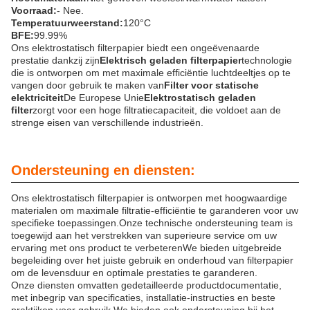
Voorraad:
- Nee.
Temperatuurweerstand:
120°C
BFE:
99.99%
Ons elektrostatisch filterpapier biedt een ongeëvenaarde
prestatie dankzij zijn
Elektrisch geladen filterpapier
technologie
die is ontworpen om met maximale efficiëntie luchtdeeltjes op te
vangen door gebruik te maken van
Filter voor statische
elektriciteit
De Europese Unie
Elektrostatisch geladen
filter
zorgt voor een hoge filtratiecapaciteit, die voldoet aan de
strenge eisen van verschillende industrieën.
Ondersteuning en diensten:
Ons elektrostatisch filterpapier is ontworpen met hoogwaardige
materialen om maximale filtratie-efficiëntie te garanderen voor uw
specifieke toepassingen.Onze technische ondersteuning team is
toegewijd aan het verstrekken van superieure service om uw
ervaring met ons product te verbeterenWe bieden uitgebreide
begeleiding over het juiste gebruik en onderhoud van filterpapier
om de levensduur en optimale prestaties te garanderen.
Onze diensten omvatten gedetailleerde productdocumentatie,
met inbegrip van specificaties, installatie-instructies en beste