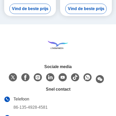
luchtfilter pp voor
HME HMEF Bacteriële
Vind de beste prijs
Vind de beste prijs
HME/HMEF
Ronde
Sociale media
Snel contact
Telefoon
86-135-4928-4581