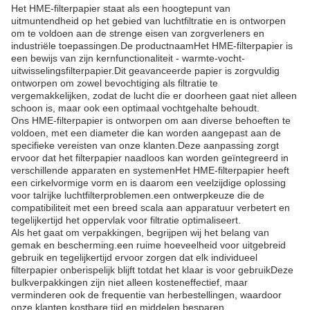
Het HME-filterpapier staat als een hoogtepunt van
uitmuntendheid op het gebied van luchtfiltratie en is ontworpen
om te voldoen aan de strenge eisen van zorgverleners en
industriële toepassingen.De productnaamHet HME-filterpapier is
een bewijs van zijn kernfunctionaliteit - warmte-vocht-
uitwisselingsfilterpapier.Dit geavanceerde papier is zorgvuldig
ontworpen om zowel bevochtiging als filtratie te
vergemakkelijken, zodat de lucht die er doorheen gaat niet alleen
schoon is, maar ook een optimaal vochtgehalte behoudt.
Ons HME-filterpapier is ontworpen om aan diverse behoeften te
voldoen, met een diameter die kan worden aangepast aan de
specifieke vereisten van onze klanten.Deze aanpassing zorgt
ervoor dat het filterpapier naadloos kan worden geïntegreerd in
verschillende apparaten en systemenHet HME-filterpapier heeft
een cirkelvormige vorm en is daarom een veelzijdige oplossing
voor talrijke luchtfilterproblemen.een ontwerpkeuze die de
compatibiliteit met een breed scala aan apparatuur verbetert en
tegelijkertijd het oppervlak voor filtratie optimaliseert.
Als het gaat om verpakkingen, begrijpen wij het belang van
gemak en bescherming.een ruime hoeveelheid voor uitgebreid
gebruik en tegelijkertijd ervoor zorgen dat elk individueel
filterpapier onberispelijk blijft totdat het klaar is voor gebruikDeze
bulkverpakkingen zijn niet alleen kosteneffectief, maar
verminderen ook de frequentie van herbestellingen, waardoor
onze klanten kostbare tijd en middelen besparen.