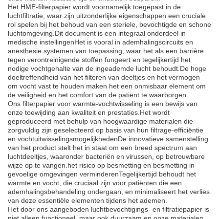
Het HME-filterpapier wordt voornamelijk toegepast in de
luchtfiltratie, waar zijn uitzonderlijke eigenschappen een cruciale
rol spelen bij het behoud van een steriele, bevochtigde en schone
luchtomgeving.Dit document is een integraal onderdeel in
medische instellingenHet is vooral in ademhalingscircuits en
anesthesie systemen van toepassing, waar het als een barrière
tegen verontreinigende stoffen fungeert en tegelijkertijd het
nodige vochtgehalte van de ingeademde lucht behoudt.De hoge
doeltreffendheid van het filteren van deeltjes en het vermogen
om vocht vast te houden maken het een onmisbaar element om
de veiligheid en het comfort van de patiënt te waarborgen.
Ons filterpapier voor warmte-vochtwisseling is een bewijs van
onze toewijding aan kwaliteit en prestaties.Het wordt
geproduceerd met behulp van hoogwaardige materialen die
zorgvuldig zijn geselecteerd op basis van hun filtrage-efficiëntie
en vochtuitwisselingsmogelijkhedenDe innovatieve samenstelling
van het product stelt het in staat om een breed spectrum aan
luchtdeeltjes, waaronder bacteriën en virussen, op betrouwbare
wijze op te vangen.het risico op besmetting en besmetting in
gevoelige omgevingen verminderenTegelijkertijd behoudt het
warmte en vocht, die cruciaal zijn voor patiënten die een
ademhalingsbehandeling ondergaan, en minimaliseert het verlies
van deze essentiële elementen tijdens het ademen.
Het door ons aangeboden luchtbevochtigings- en filtratiepapier is
niet alleen functioneel, maar ook duurzaam.en onze materialen