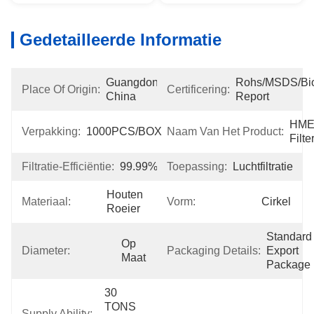
Gedetailleerde Informatie
Guangdong, 
Rohs/MSDS/Bioc
Place Of Origin:
Certificering:
China
Report
HME
Verpakking:
1000PCS/BOX
Naam Van Het Product:
Filte
Filtratie-Efficiëntie:
99.99%
Toepassing:
Luchtfiltratie
Houten 
Materiaal:
Vorm:
Cirkel
Roeier
Standard 
Op 
Diameter:
Packaging Details:
Export 
Maat
Package
30 
TONS 
Supply Ability: