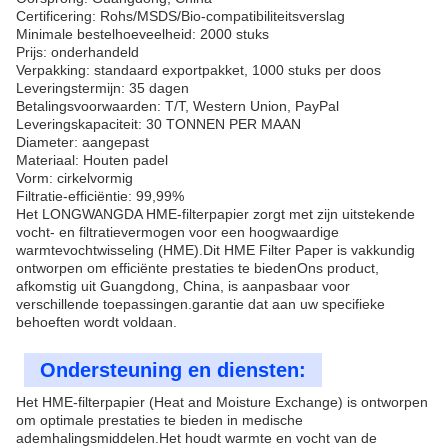
Certificering: Rohs/MSDS/Bio-compatibiliteitsverslag
Minimale bestelhoeveelheid: 2000 stuks
Prijs: onderhandeld
Verpakking: standaard exportpakket, 1000 stuks per doos
Leveringstermijn: 35 dagen
Betalingsvoorwaarden: T/T, Western Union, PayPal
Leveringskapaciteit: 30 TONNEN PER MAAN
Diameter: aangepast
Materiaal: Houten padel
Vorm: cirkelvormig
Filtratie-efficiëntie: 99,99%
Het LONGWANGDA HME-filterpapier zorgt met zijn uitstekende
vocht- en filtratievermogen voor een hoogwaardige
warmtevochtwisseling (HME).Dit HME Filter Paper is vakkundig
ontworpen om efficiënte prestaties te biedenOns product,
afkomstig uit Guangdong, China, is aanpasbaar voor
verschillende toepassingen.garantie dat aan uw specifieke
behoeften wordt voldaan.
Ondersteuning en diensten:
Het HME-filterpapier (Heat and Moisture Exchange) is ontworpen
om optimale prestaties te bieden in medische
ademhalingsmiddelen.Het houdt warmte en vocht van de