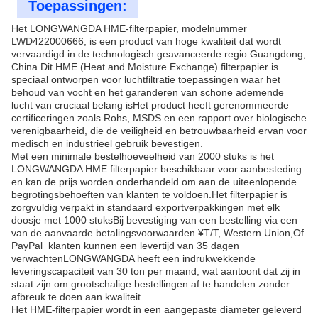
Toepassingen:
Het LONGWANGDA HME-filterpapier, modelnummer
LWD422000666, is een product van hoge kwaliteit dat wordt
vervaardigd in de technologisch geavanceerde regio Guangdong,
China.Dit HME (Heat and Moisture Exchange) filterpapier is
speciaal ontworpen voor luchtfiltratie toepassingen waar het
behoud van vocht en het garanderen van schone ademende
lucht van cruciaal belang isHet product heeft gerenommeerde
certificeringen zoals Rohs, MSDS en een rapport over biologische
verenigbaarheid, die de veiligheid en betrouwbaarheid ervan voor
medisch en industrieel gebruik bevestigen.
Met een minimale bestelhoeveelheid van 2000 stuks is het
LONGWANGDA HME filterpapier beschikbaar voor aanbesteding
en kan de prijs worden onderhandeld om aan de uiteenlopende
begrotingsbehoeften van klanten te voldoen.Het filterpapier is
zorgvuldig verpakt in standaard exportverpakkingen met elk
doosje met 1000 stuksBij bevestiging van een bestelling via een
van de aanvaarde betalingsvoorwaarden ¥T/T, Western Union,Of
PayPal  klanten kunnen een levertijd van 35 dagen
verwachtenLONGWANGDA heeft een indrukwekkende
leveringscapaciteit van 30 ton per maand, wat aantoont dat zij in
staat zijn om grootschalige bestellingen af te handelen zonder
afbreuk te doen aan kwaliteit.
Het HME-filterpapier wordt in een aangepaste diameter geleverd