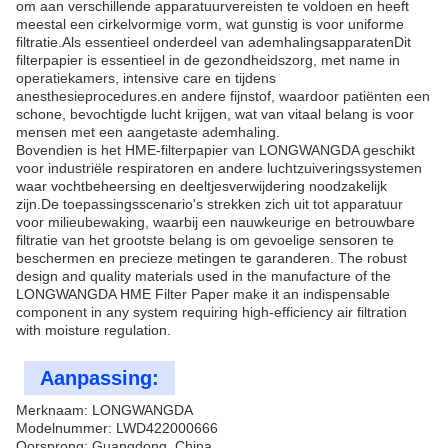
om aan verschillende apparatuurvereisten te voldoen en heeft
meestal een cirkelvormige vorm, wat gunstig is voor uniforme
filtratie.Als essentieel onderdeel van ademhalingsapparatenDit
filterpapier is essentieel in de gezondheidszorg, met name in
operatiekamers, intensive care en tijdens
anesthesieprocedures.en andere fijnstof, waardoor patiënten een
schone, bevochtigde lucht krijgen, wat van vitaal belang is voor
mensen met een aangetaste ademhaling.
Bovendien is het HME-filterpapier van LONGWANGDA geschikt
voor industriële respiratoren en andere luchtzuiveringssystemen
waar vochtbeheersing en deeltjesverwijdering noodzakelijk
zijn.De toepassingsscenario's strekken zich uit tot apparatuur
voor milieubewaking, waarbij een nauwkeurige en betrouwbare
filtratie van het grootste belang is om gevoelige sensoren te
beschermen en precieze metingen te garanderen. The robust
design and quality materials used in the manufacture of the
LONGWANGDA HME Filter Paper make it an indispensable
component in any system requiring high-efficiency air filtration
with moisture regulation.
Aanpassing:
Merknaam: LONGWANGDA
Modelnummer: LWD422000666
Oorsprong: Guangdong, China