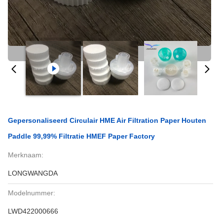
Gepersonaliseerd Circulair HME Air Filtration Paper Houten
Paddle 99,99% Filtratie HMEF Paper Factory
Merknaam:
LONGWANGDA
Modelnummer:
LWD422000666