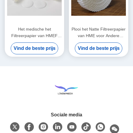
Het medische het
Plooi het Natte Filtreerpapier
Filtreerpapier van HMEF
van HME voor Andere
HME GolfFiltreerpapier van
Medische Comsumables
Vind de beste prijs
Vind de beste prijs
de Ademhalingskring Filter
Sociale media