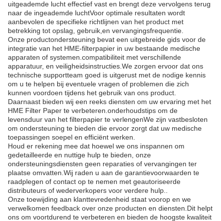
uitgeademde lucht effectief vast en brengt deze vervolgens terug
naar de ingeademde luchtVoor optimale resultaten wordt
aanbevolen de specifieke richtlijnen van het product met
betrekking tot opslag, gebruik,en vervangingsfrequentie.
Onze productondersteuning bevat een uitgebreide gids voor de
integratie van het HME-filterpapier in uw bestaande medische
apparaten of systemen.compatibiliteit met verschillende
apparatuur, en veiligheidsinstructies.We zorgen ervoor dat ons
technische supportteam goed is uitgerust met de nodige kennis
om u te helpen bij eventuele vragen of problemen die zich
kunnen voordoen tijdens het gebruik van ons product.
Daarnaast bieden wij een reeks diensten om uw ervaring met het
HME Filter Paper te verbeteren.onderhoudstips om de
levensduur van het filterpapier te verlengenWe zijn vastbesloten
om ondersteuning te bieden die ervoor zorgt dat uw medische
toepassingen soepel en efficiënt werken.
Houd er rekening mee dat hoewel we ons inspannen om
gedetailleerde en nuttige hulp te bieden, onze
ondersteuningsdiensten geen reparaties of vervangingen ter
plaatse omvatten.Wij raden u aan de garantievoorwaarden te
raadplegen of contact op te nemen met geautoriseerde
distributeurs of wederverkopers voor verdere hulp..
Onze toewijding aan klanttevredenheid staat voorop en we
verwelkomen feedback over onze producten en diensten.Dit helpt
ons om voortdurend te verbeteren en bieden de hoogste kwaliteit