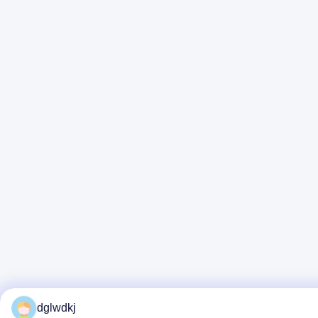
dglwdkj