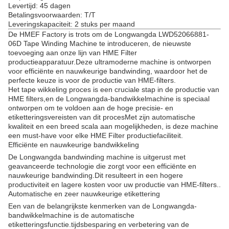
Levertijd: 45 dagen
Betalingsvoorwaarden: T/T
Leveringskapaciteit: 2 stuks per maand
De HMEF Factory is trots om de Longwangda LWD52066881-
06D Tape Winding Machine te introduceren, de nieuwste
toevoeging aan onze lijn van HME Filter
productieapparatuur.Deze ultramoderne machine is ontworpen
voor efficiënte en nauwkeurige bandwinding, waardoor het de
perfecte keuze is voor de productie van HME-filters.
Het tape wikkeling proces is een cruciale stap in de productie van
HME filters,en de Longwangda-bandwikkelmachine is speciaal
ontworpen om te voldoen aan de hoge precisie- en
etiketteringsvereisten van dit procesMet zijn automatische
kwaliteit en een breed scala aan mogelijkheden, is deze machine
een must-have voor elke HME Filter productiefaciliteit.
Efficiënte en nauwkeurige bandwikkeling
De Longwangda bandwinding machine is uitgerust met
geavanceerde technologie die zorgt voor een efficiënte en
nauwkeurige bandwinding.Dit resulteert in een hogere
productiviteit en lagere kosten voor uw productie van HME-filters..
Automatische en zeer nauwkeurige etikettering
Een van de belangrijkste kenmerken van de Longwangda-
bandwikkelmachine is de automatische
etiketteringsfunctie.tijdsbesparing en verbetering van de