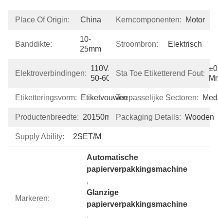
Place Of Origin:
China
Kerncomponenten:
Motor
10-
Banddikte:
Stroombron:
Elektrisch
25mm
110V/220V 
±0,
Elektroverbindingen:
Sta Toe Etiketterend Fout:
50-60Hz
M
Etiketteringsvorm:
Etiketvouwen
Toepasselijke Sectoren:
Med
Productenbreedte:
20150mm
Packaging Details:
Wooden
Supply Ability:
2SET/M
Automatische 
papierverpakkingsmachine
, 
Glanzige 
Markeren:
papierverpakkingsmachine
, 