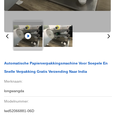
Automatische Papierverpakkingsmachine Voor Soepele En
Snelle Verpakking Gratis Verzending Naar India
Merknaam:
longwangda
Modelnummer:
lwd52066881-06D