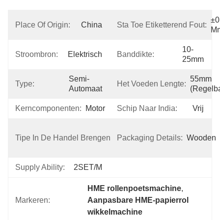
±0,
Place Of Origin:
China
Sta Toe Etiketterend Fout:
M
10-
Stroombron:
Elektrisch
Banddikte:
25mm
Semi-
55mm 
Type:
Het Voeden Lengte:
Automaat
(regelb
Kerncomponenten:
Motor
Schip Naar India:
Vrij
Nieuw 
Tipe In De Handel Brengen:
Product 
Packaging Details:
Wooden
2023
Supply Ability:
2SET/M
HME rollenpoetsmachine
, 
Markeren:
Aanpasbare HME-papierrol 
wikkelmachine