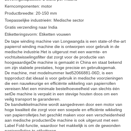
Kerncomponenten: motor
Productbreedte: 20-150 mm
Toepasselijke industrieën: Medische sector
Gratis verzending naar India
Etiketteringsvorm: Etiketten vouwen
De tape winding machine van Longwangda is een state-of-the-art
papierrol winding machine die is ontworpen voor gebruik in de
medische industrie.Het is uitgerust met een warmte- en
vochtuitwisselingsfilter dat zorgt voor de productie van
hoogwaardigeDe machine is gemaakt in China en staat bekend
om zijn stabiele prestaties, hoge precisie en gebruiksgemak.
De machine, met modelnummer lwd52066881-06D, is een
topproduct dat ideaal is voor gebruik in medische voorzieningen
die een nauwkeurige en efficiënte wikkeling van papierrollen
vereisen.Met een minimale bestelhoeveelheid van slechts één
setDe machine is verpakt in een stevige houten doos om een
veilig transport te garanderen.
De bandwikkelmachine wordt aangedreven door een motor van
hoge kwaliteit die zorgt voor een soepele en efficiënte wikkeling
van papierrolletjes.het geschikt maken voor een verscheidenheid
aan medische productenDe machine is ook uitgerust met een
Label Fold-functie, waardoor het makkelijk is om de gewonden
papierrolletjes te etiketteren.