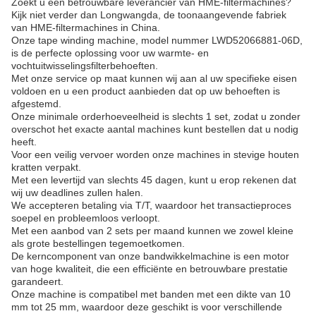
Zoekt u een betrouwbare leverancier van HME-filtermachines?
Kijk niet verder dan Longwangda, de toonaangevende fabriek
van HME-filtermachines in China.
Onze tape winding machine, model nummer LWD52066881-06D,
is de perfecte oplossing voor uw warmte- en
vochtuitwisselingsfilterbehoeften.
Met onze service op maat kunnen wij aan al uw specifieke eisen
voldoen en u een product aanbieden dat op uw behoeften is
afgestemd.
Onze minimale orderhoeveelheid is slechts 1 set, zodat u zonder
overschot het exacte aantal machines kunt bestellen dat u nodig
heeft.
Voor een veilig vervoer worden onze machines in stevige houten
kratten verpakt.
Met een levertijd van slechts 45 dagen, kunt u erop rekenen dat
wij uw deadlines zullen halen.
We accepteren betaling via T/T, waardoor het transactieproces
soepel en probleemloos verloopt.
Met een aanbod van 2 sets per maand kunnen we zowel kleine
als grote bestellingen tegemoetkomen.
De kerncomponent van onze bandwikkelmachine is een motor
van hoge kwaliteit, die een efficiënte en betrouwbare prestatie
garandeert.
Onze machine is compatibel met banden met een dikte van 10
mm tot 25 mm, waardoor deze geschikt is voor verschillende