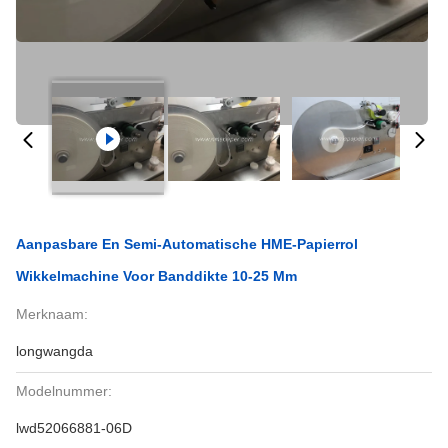
Aanpasbare En Semi-Automatische HME-Papierrol
Wikkelmachine Voor Banddikte 10-25 Mm
Merknaam:
longwangda
Modelnummer:
lwd52066881-06D