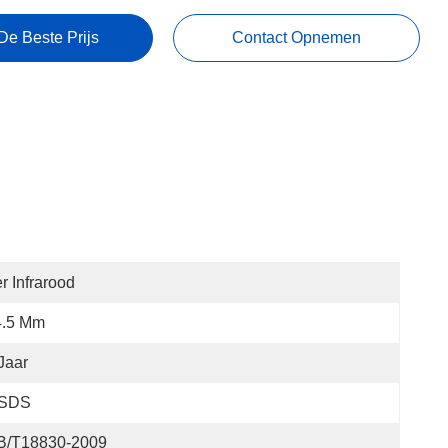
De Beste Prijs
Contact Opnemen
r Infrarood
4.5 Mm
Jaar
SDS
B/T18830-2009