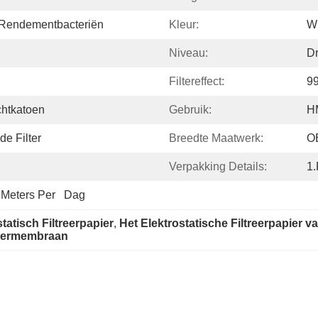
 Rendementbacteriën
Kleur:
Wi
Niveau:
Dr
Filtereffect:
9
chtkatoen
Gebruik:
H
de Filter
Breedte Maatwerk:
O
Verpakking Details:
1.
Meters Per   Dag
atisch Filtreerpapier
, 
Het Elektrostatische Filtreerpapier v
ltermembraan