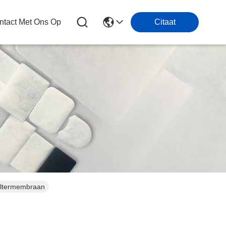
tact Met Ons Op
Citaat
Filtermembraan