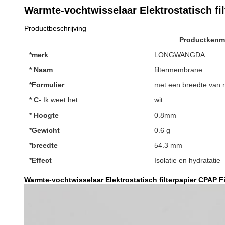
Warmte-vochtwisselaar Elektrostatisch fi
Productbeschrijving
Productkenm
*merk
LONGWANGDA
* Naam
filtermembrane
*Formulier
met een breedte van 
* C
- Ik weet het.
wit
* Hoogte
0.8mm
*Gewicht
0.6 g
*breedte
54.3 mm
*Effect
Isolatie en hydratatie
Warmte-vochtwisselaar Elektrostatisch filterpapier CPAP F