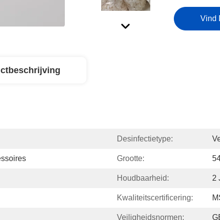
Vind 
ctbeschrijving
Desinfectietype:
Ve
ssoires
Grootte:
5
Houdbaarheid:
2 
Kwaliteitscertificering:
M
Veiligheidsnormen:
G