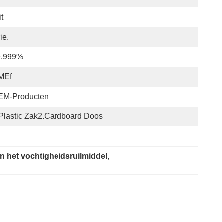
t
ie.
9.999%
MEf
EM-Producten
Plastic Zak2.cardboard Doos
an het vochtigheidsruilmiddel
, 