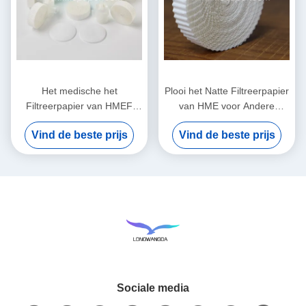
Het medische het
Plooi het Natte Filtreerpapier
Filtreerpapier van HMEF
van HME voor Andere
HME GolfFiltreerpapier van
Medische Comsumables
Vind de beste prijs
Vind de beste prijs
de Ademhalingskring Filter
Sociale media