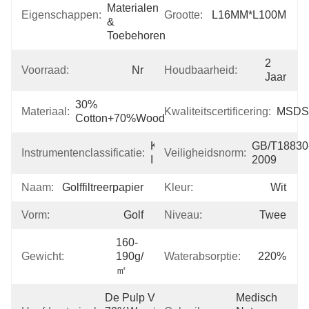
Materialen 
Eigenschappen:
Grootte:
L16MM*L100M
& 
Toebehoren
2 
Voorraad:
Nr
Houdbaarheid:
Jaar
30% 
Materiaal:
Kwaliteitscertificering:
MSDS
Cotton+70%wood
Klasse 
GB/T18830
Instrumentenclassificatie:
Veiligheidsnorm:
I
2009
Naam:
Golffiltreerpapier
Kleur:
Wit
Vorm:
Golf
Niveau:
Twee
160-
Gewicht:
190g/
Waterabsorptie:
220%
㎡
De Pulp Van 
Medisch 