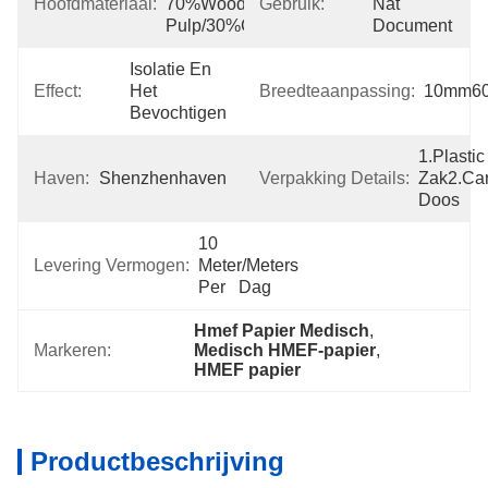
Hoofdmateriaal:
70%Wood 
Gebruik:
Nat 
Pulp/30%Cotton
Document
Isolatie En 
Effect:
Het 
Breedteaanpassing:
10mm6
Bevochtigen
1.Plastic 
Haven:
Shenzhenhaven
Verpakking Details:
Zak2.car
Doos
10 
Levering Vermogen:
Meter/Meters 
Per   Dag
Hmef Papier Medisch
, 
Markeren:
Medisch HMEF-papier
, 
HMEF papier
Productbeschrijving