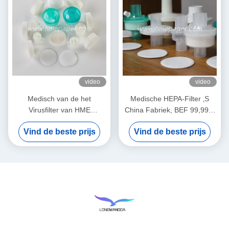
video
video
Medisch van de het
Medische HEPA-Filter ‚S
Virusfilter van HME
China Fabriek, BEF 99,99%
Bacterieel het Membraanwit
Bacteriële Virussenfilter
Vind de beste prijs
Vind de beste prijs