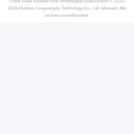
China Goed Kwaliteit hme filtreerpapier Auteursrecht © 2022-
2026 Huizhou Longwangda Technology Co., Ltd. Allemaal. Alle
rechten voorbehouden.