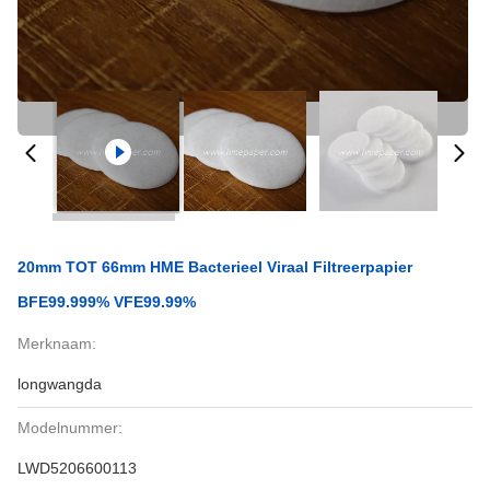
20mm TOT 66mm HME Bacterieel Viraal Filtreerpapier
BFE99.999% VFE99.99%
Merknaam:
longwangda
Modelnummer:
LWD5206600113