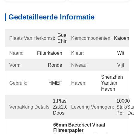
Gedetailleerde Informatie
Guangdong, 
Plaats Van Herkomst:
Kerncomponenten:
Katoen
China
Naam:
Filterkatoen
Kleur:
Wit
Vorm:
Ronde
Niveau:
Vijf
Shenzhen 
Gebruik:
HMEF
Haven:
Yantian 
Haven
1.Plastic 
10000 
Verpakking Details:
Zak2.cardboard 
Levering Vermogen:
Stuk/Stu
Doos
Per   D
66mm Bacterieel Viraal 
Filtreerpapier