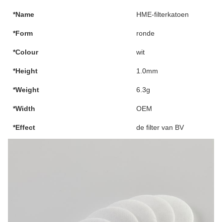
*Name
HME-filterkatoen
*Form
ronde
*Colour
wit
*Height
1.0mm
*Weight
6.3g
*Width
OEM
*Effect
de filter van BV