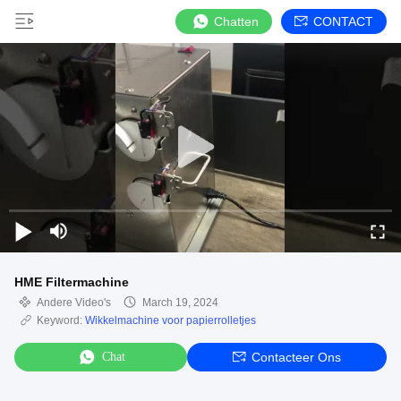
Chatten
CONTACT
HME Filtermachine
Andere Video's
March 19, 2024
Keyword:
Wikkelmachine voor papierrolletjes
Chat
Contacteer Ons