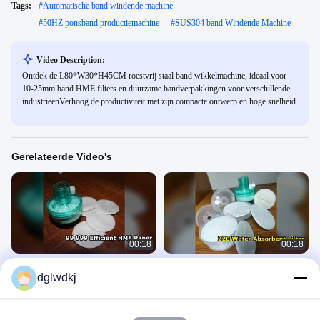
Tags:
#
Automatische band windende machine
#
50HZ ponsband productiemachine
#
SUS304 band Windende Machine
Video Description:
Ontdek de L80*W30*H45CM roestvrij staal band wikkelmachine, ideaal voor
10-25mm band HME filters.en duurzame bandverpakkingen voor verschillende
industrieënVerhoog de productiviteit met zijn compacte ontwerp en hoge snelheid.
Gerelateerde Video's
00:18
00:18
HME-filterpapier 99,999% efficiënt
HME-filterpapierrol met absorptie
dglwdkj
220% waterabsorberend
HME Filterpapier
HME Filterpapier
February 10, 2026
February 10, 2026